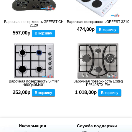
Варочная поверхность GEFEST СН
Варочная поверхность GEFEST 3210
2120
474,00р
В корзину
557,00р
В корзину
Варочная поверхность Simfer
Варочная поверхность Exiteq
H60Q40M401
PF640STX-E/A
253,00р
1 018,00р
В корзину
В корзину
Информация
Служба поддержки