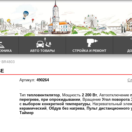
ЕХНИКА
АВТО ТОВАРЫ
СТРОЙКА И РЕМОНТ
ДО
r BR4803
ВЕ
Артикул:
490264
Сл
Тип
тепловентилятор
, Мощность
2 200 Вт
, Автоотключение
перегреве, при опрокидывании
, Вращение
Угол поворота 
с выбором конкретной температуры
, Нагревательный эле
керамический
,
Обдув без нагрева
,
Пульт дистанционного 
Таймер