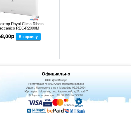
ектор Royal Clima Ribera
eccanico REC-R2000M
68,00р
В корзину
Официально
ООО ДанаВендра
Регистрации №791372916 зарегистрировано
Админ. Ленинского р-на г. Могилёва 02.05.2024
Юр. адрес: Могилев, пер. Карпинской, д.2А, каб 7
В Торговом реестре с 05.08.2024 №723581