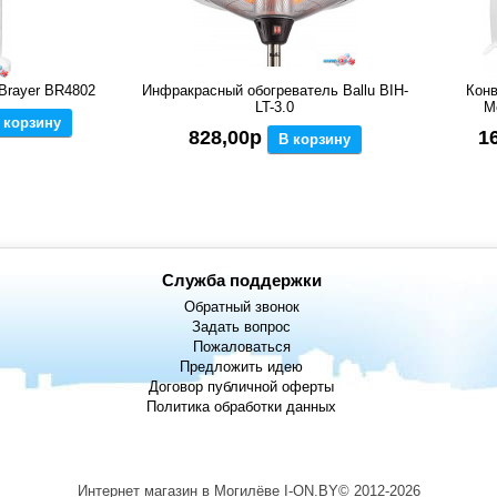
Brayer BR4802
Инфракрасный обогреватель Ballu BIH-
Конв
LT-3.0
M
 корзину
828,00р
1
В корзину
Служба поддержки
Обратный звонок
Задать вопрос
Пожаловаться
Предложить идею
Договор публичной оферты
Политика обработки данных
Интернет магазин в Могилёве I-ON.BY© 2012-2026