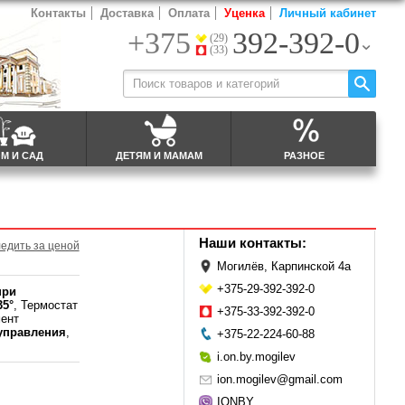
Контакты
Доставка
Оплата
Уценка
Личный кабинет
+375
392-392-0
(29)
(33)
М И САД
ДЕТЯМ И МАМАМ
РАЗНОЕ
Наши контакты:
едить за ценой
Могилёв, Карпинской 4а
+375-29-392-392-0
при
35°
, Термостат
+375-33-392-392-0
мент
управления
,
+375-22-224-60-88
i.on.by.mogilev
ion.mogilev@gmail.com
IONBY