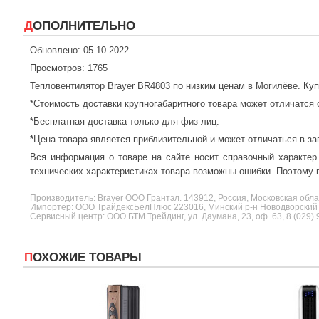
ДОПОЛНИТЕЛЬНО
Обновлено: 05.10.2022
Просмотров: 1765
Тепловентилятор Brayer BR4803 по низким ценам в Могилёве.
Куп
*Стоимость доставки крупногабаритного товара может отличатся 
*Бесплатная доставка только для физ лиц.
*
Цена товара является приблизительной и может отличаться в за
Вся информация о товаре на сайте носит справочный характер
технических характеристиках товара возможны ошибки. Поэтому п
Производитель:
Brayer
ООО Грантэл. 143912, Россия, Московская обла
Импортёр: ООО ТрайдексБелПлюс 223016, Минский р-н Новодворский с/с
Сервисный центр: ООО БТМ Трейдинг, ул. Даумана, 23, оф. 63, 8 (029) 
ПОХОЖИЕ ТОВАРЫ