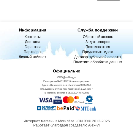
Информация
Служба поддержки
Контакты
Обратный звонок
Доставка
Задать вопрос
Гарантии
Пожаловаться
Партнёры
Предложить идею
Личный кабинет
Договор публичной оферты
Политика обработки данных
Официально
ООО ДанаВендра
Регистрации №791372916 зарегистрировано
Админ. Ленинского р-на г. Могилёва 02.05.2024
Юр. адрес: Могилев, пер. Карпинской, д.2А, каб 7
В Торговом реестре с 05.08.2024 №723581
Интернет магазин в Могилёве I-ON.BY© 2012-2026
Работает благодаря создателю Alex-Vi