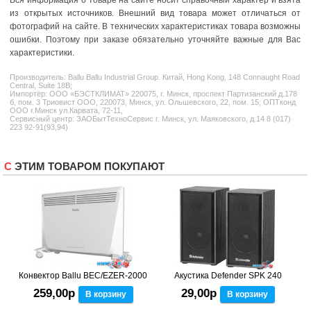
из открытых источников. Внешний вид товара может отличаться от
фотографий на сайте. В технических характеристиках товара возможны
ошибки. Поэтому при заказе обязательно уточняйте важные для Вас
характеристики.
Производитель:
Ballu
Ballu Industrial Group. Китай, Hong Kong, 148 Connaught Road
Central, Suite 18B;
Импортёр: ООО «БЭСТКЛИМАТ» 220075, г. Минск, проспект Партизанский д.178
б, пом. 3 Триовист ООО, 220073, Минск, ул. Ольшевского, 22, пом. 15; ОПТконд
ООО г.Минск ул.Карвата, 72-11,
Сервисный центр: ЗАОБытТехноСервис г. Минск, ул. Маяковского, д.14 8 (017)
223 92-91(93,94)
С ЭТИМ ТОВАРОМ ПОКУПАЮТ
Конвектор Ballu BEC/EZER-2000
Акустика Defender SPK 240
259,00р
29,00р
В корзину
В корзину