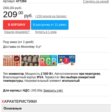
Артикул:
477284
Следить за ценой
266,00 руб.
209
.00
руб.
+150 ионов на баланс
В КОРЗИНУ
В рассрочку от 11 р/мес
Нашли дешевле?
Купить в 1 клик
Под заказ (от 2 дней)
Доставка по Могилёву: 6 р*
Тип
конвектор
, Мощность
2 500 Вт
, Автоотключение
при перегреве
,
Влагозащитный корпус
IP24
, Термостат
без выбора конкретной
температуры
, Нагревательный элемент
игольчатый
Для юрлиц с НДС:
245,00р
Заказать счёт
ХАРАКТЕРИСТИКИ
Основные