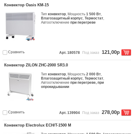
Конвектор Oasis KM-15
Тип
конвектор
, Мощность
1 500 Вт
,
Влагозащитный корпус
,
Термостат
,
Автоотключение
при перегреве
121,00р
Сравнить
Арт. 180578
Под заказ
Конвектор ZILON ZHC-2000 SR3.0
Тип
конвектор
, Мощность
2 000 Вт
,
Влагозащитный корпус
,
Термостат
,
Автоотключение
при перегреве, при
опрокидывании
278,00р
Сравнить
Арт. 139904
Под заказ
Конвектор Electrolux ECH/T-1500 M