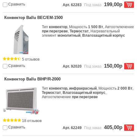
199,00р
Сравнить
Арт. 62283
Под заказ
Конвектор Ballu BEC/EM-1500
Тип
конвектор
, Мощность
1 500 Вт
, Автоотключение
при перегреве
,
Термостат
, Нагревательный
элемент
монолитный
,
Влагозащитный корпус
5 отзывов
150,00р
Сравнить
Арт. 92020
Под заказ
Конвектор Ballu BIHP/R-2000
Тип
конвектор, инфракрасный
, Мощность
2 000 Вт
,
Термостат
,
Влагозащитный корпус
,
Автоотключение
при перегреве
18 отзывов
405,00р
Сравнить
Арт. 62249
Под заказ