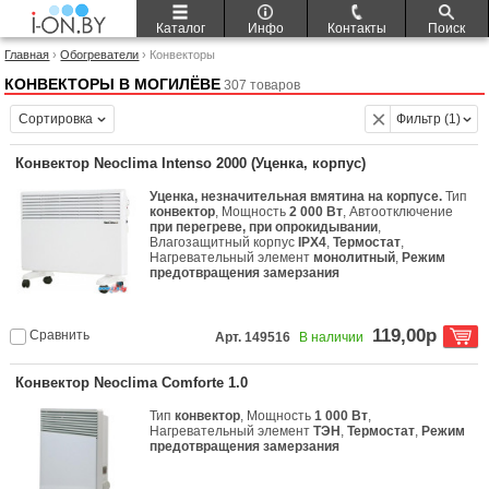
Каталог
Инфо
Контакты
Поиск
Главная
›
Обогреватели
› Конвекторы
КОНВЕКТОРЫ В МОГИЛЁВЕ
307 товаров
Сортировка
Фильтр (1)
Конвектор Neoclima Intenso 2000 (Уценка, корпус)
Уценка, незначительная вмятина на корпусе.
Тип
конвектор
, Мощность
2 000 Вт
, Автоотключение
при перегреве, при опрокидывании
,
Влагозащитный корпус
IPX4
,
Термостат
,
Нагревательный элемент
монолитный
,
Режим
предотвращения замерзания
119,00р
Сравнить
Арт. 149516
В наличии
Конвектор Neoclima Comforte 1.0
Тип
конвектор
, Мощность
1 000 Вт
,
Нагревательный элемент
ТЭН
,
Термостат
,
Режим
предотвращения замерзания