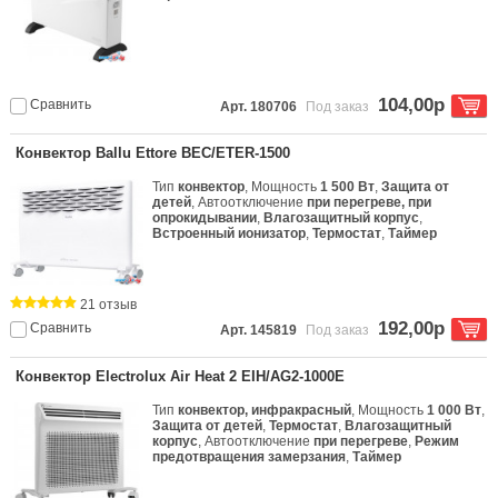
104,00р
Сравнить
Арт. 180706
Под заказ
Конвектор Ballu Ettore BEC/ETER-1500
Тип
конвектор
, Мощность
1 500 Вт
,
Защита от
детей
, Автоотключение
при перегреве, при
опрокидывании
,
Влагозащитный корпус
,
Встроенный ионизатор
,
Термостат
,
Таймер
21 отзыв
192,00р
Сравнить
Арт. 145819
Под заказ
Конвектор Electrolux Air Heat 2 EIH/AG2-1000E
Тип
конвектор, инфракрасный
, Мощность
1 000 Вт
,
Защита от детей
,
Термостат
,
Влагозащитный
корпус
, Автоотключение
при перегреве
,
Режим
предотвращения замерзания
,
Таймер