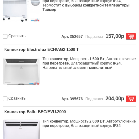
при перегреве
, Влагозащитный корпус
IP24
,
Термостат
с выбором конкретной температуры
,
Таймер
157,00р
Сравнить
Арт. 352657
Под заказ
Конвектор Electrolux ECH/AG2-1500 T
Тип
конвектор
, Мощность
1 500 Вт
, Автоотключение
при перегреве
, Влагозащитный корпус
IP24
,
Нагревательный элемент
монолитный
204,00р
Сравнить
Арт. 395676
Под заказ
Конвектор Ballu BEC/EVU-2000
Тип
конвектор
, Мощность
2 000 Вт
, Автоотключение
при перегреве
, Влагозащитный корпус
IP24