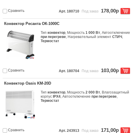
178,00р
Сравнить
Арт. 180710
Под заказ
Конвектор Ресанта ОК-1000С
Тип
конвектор
, Мощность
1 000 Вт
, Автоотключение
при перегреве
, Нагревательный элемент
СТИЧ
,
Термостат
103,00р
Сравнить
Арт. 180704
Под заказ
Конвектор Oasis KM-20D
Тип
конвектор
, Мощность
2 000 Вт
, Влагозащитный
корпус
IPX4
, Автоотключение
при перегреве
,
Термостат
171,00р
Сравнить
Арт. 243913
Под заказ