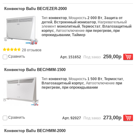
Конвектор Ballu BEC/EZER-2000
Тип
конвектор
, Мощность
2 000 Вт
,
Защита от
детей
,
Встроенный ионизатор
, Нагревательный
элемент
монолитный
,
Термостат
,
Влагозащитный
корпус
, Автоотключение
при перегреве, при
опрокидывании
,
Таймер
28 отзывов
259,00р
Сравнить
Арт. 151652
Под заказ
Конвектор Ballu BEC/HMM-1500
Тип
конвектор
, Мощность
1 500 Вт
,
Термостат
,
Влагозащитный корпус
, Автоотключение
при
перегреве, при опрокидывании
273,00р
Сравнить
Арт. 92027
Под заказ
Конвектор Ballu BEC/HMM-2000