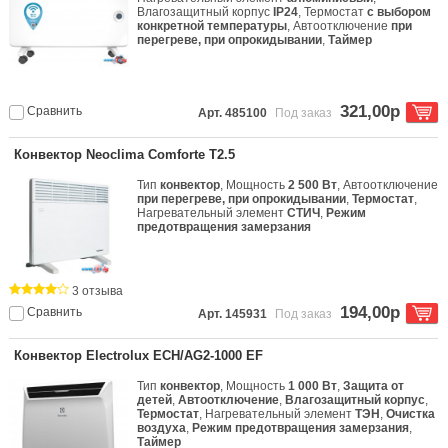
Влагозащитный корпус
IP24
, Термостат
с выбором
конкретной температуры
, Автоотключение
при
перегреве, при опрокидывании
,
Таймер
321,00р
Сравнить
Арт. 485100
Под заказ
Конвектор Neoclima Comforte T2.5
Тип
конвектор
, Мощность
2 500 Вт
, Автоотключение
при перегреве, при опрокидывании
,
Термостат
,
Нагревательный элемент
СТИЧ
,
Режим
предотвращения замерзания
3 отзыва
194,00р
Сравнить
Арт. 145931
Под заказ
Конвектор Electrolux ECH/AG2-1000 EF
Тип
конвектор
, Мощность
1 000 Вт
,
Защита от
детей
,
Автоотключение
,
Влагозащитный корпус
,
Термостат
, Нагревательный элемент
ТЭН
,
Очистка
воздуха
,
Режим предотвращения замерзания
,
Таймер