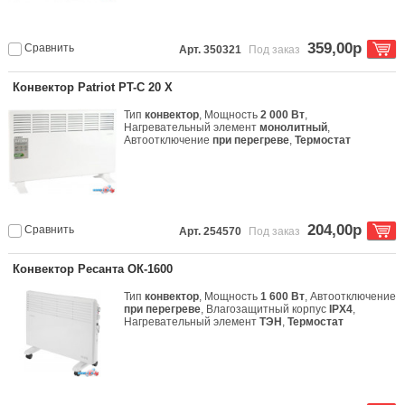
359,00р
Сравнить
Арт. 350321
Под заказ
Конвектор Patriot PT-C 20 X
Тип
конвектор
, Мощность
2 000 Вт
,
Нагревательный элемент
монолитный
,
Автоотключение
при перегреве
,
Термостат
204,00р
Сравнить
Арт. 254570
Под заказ
Конвектор Ресанта ОК-1600
Тип
конвектор
, Мощность
1 600 Вт
, Автоотключение
при перегреве
, Влагозащитный корпус
IPX4
,
Нагревательный элемент
ТЭН
,
Термостат