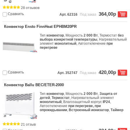
28 отзывов
364,00р
Сравнить
Арт. 62316
Под заказ
Конвектор Ensto FinnHeat EPHBM20PR
Тип
конвектор
, Мощность
2 000 Вт
, Термостат
без
выбора конкретной температуры
, Нагревательный
элемент
монолитный
, Автоотключение
при
перегреве
420,00р
Сравнить
Арт. 352747
Под заказ
Конвектор Ballu BEC/ETER-2000
Тип
конвектор
, Мощность
2 000 Вт
,
Защита от
детей
,
Термостат
, Нагревательный элемент
монолитный
, Влагозащитный корпус
IP24
,
Автоотключение
при перегреве, при
опрокидывании
,
Встроенный ионизатор
,
Таймер
21 отзыв