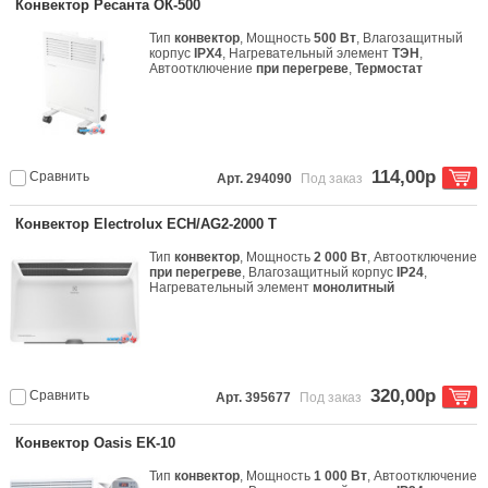
Конвектор Ресанта ОК-500
Тип
конвектор
, Мощность
500 Вт
, Влагозащитный
корпус
IPX4
, Нагревательный элемент
ТЭН
,
Автоотключение
при перегреве
,
Термостат
114,00р
Сравнить
Арт. 294090
Под заказ
Конвектор Electrolux ECH/AG2-2000 T
Тип
конвектор
, Мощность
2 000 Вт
, Автоотключение
при перегреве
, Влагозащитный корпус
IP24
,
Нагревательный элемент
монолитный
320,00р
Сравнить
Арт. 395677
Под заказ
Конвектор Oasis EK-10
Тип
конвектор
, Мощность
1 000 Вт
, Автоотключение