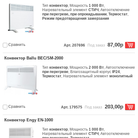
Тип
конвектор
, Мощность
1 000 Вт
,
Нагревательный элемент
СТИЧ
, Автоотключение
при перегреве, при опрокидывании
,
Термостат
,
Режим предотвращения замерзания
87,00р
Сравнить
Арт. 207696
Под заказ
Конвектор Ballu BEC/SM-2000
Тип
конвектор
, Мощность
2 000 Вт
, Автоотключение
при перегреве
, Влагозащитный корпус
IP24
,
Термостат
, Нагревательный элемент
монолитный
203,00р
Сравнить
Арт. 179575
Под заказ
Конвектор Engy EN-1000
Тип
конвектор
, Мощность
1 000 Вт
,
Нагревательный элемент
СТИЧ
, Автоотключение