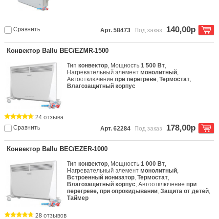
140,00р
Сравнить
Арт. 58473
Под заказ
Конвектор Ballu BEC/EZMR-1500
Тип
конвектор
, Мощность
1 500 Вт
,
Нагревательный элемент
монолитный
,
Автоотключение
при перегреве
,
Термостат
,
Влагозащитный корпус
24 отзыва
178,00р
Сравнить
Арт. 62284
Под заказ
Конвектор Ballu BEC/EZER-1000
Тип
конвектор
, Мощность
1 000 Вт
,
Нагревательный элемент
монолитный
,
Встроенный ионизатор
,
Термостат
,
Влагозащитный корпус
, Автоотключение
при
перегреве, при опрокидывании
,
Защита от детей
,
Таймер
28 отзывов