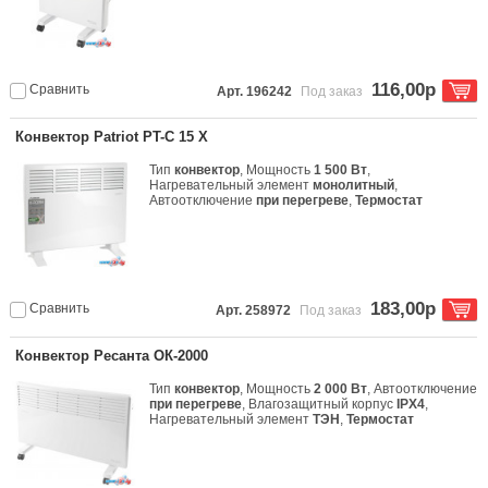
116,00р
Сравнить
Арт. 196242
Под заказ
Конвектор Patriot PT-C 15 X
Тип
конвектор
, Мощность
1 500 Вт
,
Нагревательный элемент
монолитный
,
Автоотключение
при перегреве
,
Термостат
183,00р
Сравнить
Арт. 258972
Под заказ
Конвектор Ресанта ОК-2000
Тип
конвектор
, Мощность
2 000 Вт
, Автоотключение
при перегреве
, Влагозащитный корпус
IPX4
,
Нагревательный элемент
ТЭН
,
Термостат