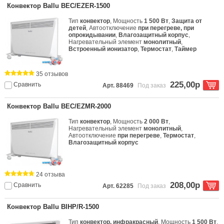
Конвектор Ballu BEC/EZER-1500
Тип
конвектор
, Мощность
1 500 Вт
,
Защита от
детей
, Автоотключение
при перегреве, при
опрокидывании
,
Влагозащитный корпус
,
Нагревательный элемент
монолитный
,
Встроенный ионизатор
,
Термостат
,
Таймер
35 отзывов
225,00р
Сравнить
Арт. 88469
Под заказ
Конвектор Ballu BEC/EZMR-2000
Тип
конвектор
, Мощность
2 000 Вт
,
Нагревательный элемент
монолитный
,
Автоотключение
при перегреве
,
Термостат
,
Влагозащитный корпус
24 отзыва
208,00р
Сравнить
Арт. 62285
Под заказ
Конвектор Ballu BIHP/R-1500
Тип
конвектор, инфракрасный
, Мощность
1 500 Вт
,