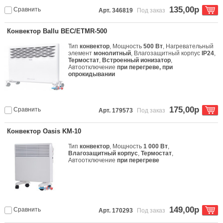
135,00р
Сравнить
Арт. 346819
Под заказ
Конвектор Ballu BEC/ETMR-500
Тип
конвектор
, Мощность
500 Вт
, Нагревательный
элемент
монолитный
, Влагозащитный корпус
IP24
,
Термостат
,
Встроенный ионизатор
,
Автоотключение
при перегреве, при
опрокидывании
175,00р
Сравнить
Арт. 179573
Под заказ
Конвектор Oasis KM-10
Тип
конвектор
, Мощность
1 000 Вт
,
Влагозащитный корпус
,
Термостат
,
Автоотключение
при перегреве
149,00р
Сравнить
Арт. 170293
Под заказ