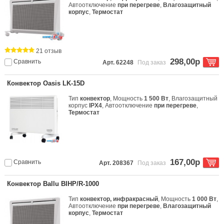
Автоотключение
при перегреве
,
Влагозащитный
корпус
,
Термостат
21 отзыв
298,00р
Сравнить
Арт. 62248
Под заказ
Конвектор Oasis LK-15D
Тип
конвектор
, Мощность
1 500 Вт
, Влагозащитный
корпус
IPX4
, Автоотключение
при перегреве
,
Термостат
167,00р
Сравнить
Арт. 208367
Под заказ
Конвектор Ballu BIHP/R-1000
Тип
конвектор, инфракрасный
, Мощность
1 000 Вт
,
Автоотключение
при перегреве
,
Влагозащитный
корпус
,
Термостат