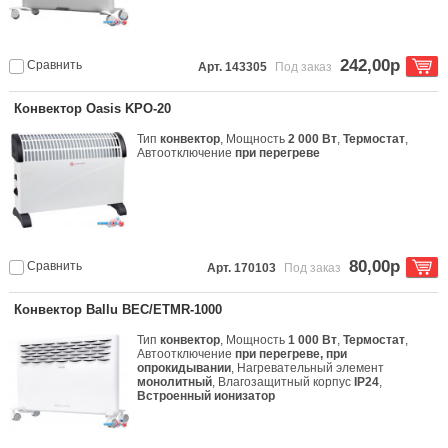
242,00р
Сравнить
Арт. 143305
Под заказ
Конвектор Oasis KPO-20
Тип
конвектор
, Мощность
2 000 Вт
,
Термостат
,
Автоотключение
при перегреве
80,00р
Сравнить
Арт. 170103
Под заказ
Конвектор Ballu BEC/ETMR-1000
Тип
конвектор
, Мощность
1 000 Вт
,
Термостат
,
Автоотключение
при перегреве, при
опрокидывании
, Нагревательный элемент
монолитный
, Влагозащитный корпус
IP24
,
Встроенный ионизатор