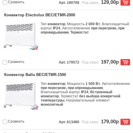
129,00р
Сравнить
Арт. 180708
Под заказ
Конвектор Electrolux BEC/ETMR-2000
Тип
конвектор
, Мощность
2 000 Вт
, Влагозащитный
корпус
IP24
, Автоотключение
при перегреве, при
опрокидывании
,
Термостат
197,00р
Сравнить
Арт. 179572
Под заказ
Конвектор Ballu BEC/ETMR-1500
Тип
конвектор
, Мощность
1 500 Вт
, Автоотключение
при перегреве, при опрокидывании
,
Влагозащитный корпус
IP24
,
Встроенный
ионизатор
, Термостат
без выбора конкретной
температуры
, Нагревательный элемент
монолитный
179,00р
Сравнить
Арт. 613480
Под заказ