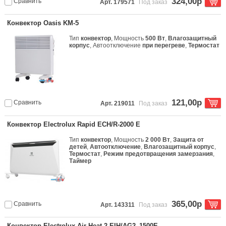
324,00р
Сравнить
Арт. 179571
Под заказ
Конвектор Oasis KM-5
Тип
конвектор
, Мощность
500 Вт
,
Влагозащитный
корпус
, Автоотключение
при перегреве
,
Термостат
121,00р
Сравнить
Арт. 219011
Под заказ
Конвектор Electrolux Rapid ECH/R-2000 E
Тип
конвектор
, Мощность
2 000 Вт
,
Защита от
детей
,
Автоотключение
,
Влагозащитный корпус
,
Термостат
,
Режим предотвращения замерзания
,
Таймер
365,00р
Сравнить
Арт. 143311
Под заказ
Конвектор Electrolux Air Heat 2 EIH/AG2–1500E