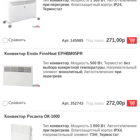
Тип
конвектор
, Мощность
1 500 Вт
, Автоотключение
при перегреве
, Влагозащитный корпус
IP24
,
Термостат
271,00р
Сравнить
Арт. 145985
Под заказ
Конвектор Ensto FinnHeat EPHBM05PR
Тип
конвектор
, Мощность
500 Вт
, Термостат
без
выбора конкретной температуры
, Нагревательный
элемент
монолитный
, Автоотключение
при
перегреве
272,00р
Сравнить
Арт. 352743
Под заказ
Конвектор Ресанта ОК-1000
Тип
конвектор
, Мощность
1 000 Вт
, Автоотключение
при перегреве
, Влагозащитный корпус
IPX4
,
Нагревательный элемент
ТЭН
,
Термостат