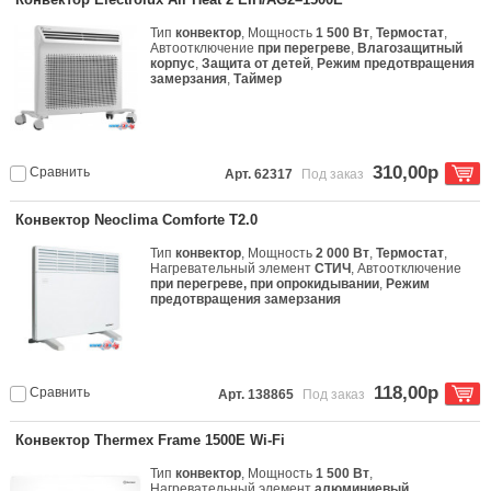
Тип
конвектор
, Мощность
1 500 Вт
,
Термостат
,
Автоотключение
при перегреве
,
Влагозащитный
корпус
,
Защита от детей
,
Режим предотвращения
замерзания
,
Таймер
310,00р
Сравнить
Арт. 62317
Под заказ
Конвектор Neoclima Comforte T2.0
Тип
конвектор
, Мощность
2 000 Вт
,
Термостат
,
Нагревательный элемент
СТИЧ
, Автоотключение
при перегреве, при опрокидывании
,
Режим
предотвращения замерзания
118,00р
Сравнить
Арт. 138865
Под заказ
Конвектор Thermex Frame 1500E Wi-Fi
Тип
конвектор
, Мощность
1 500 Вт
,
Нагревательный элемент
алюминиевый
,