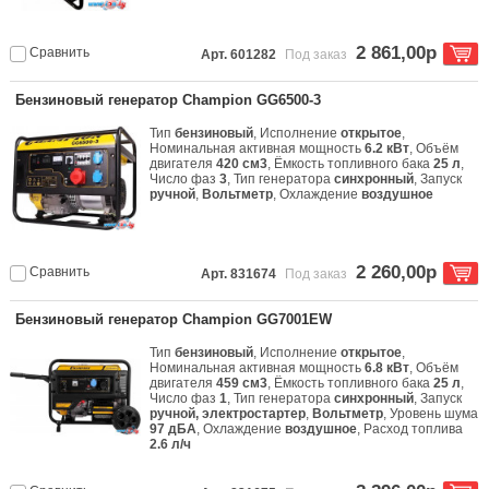
2 861,00р
Сравнить
Арт. 601282
Под заказ
Бензиновый генератор Champion GG6500-3
Тип
бензиновый
, Исполнение
открытое
,
Номинальная активная мощность
6.2 кВт
, Объём
двигателя
420 см3
, Ёмкость топливного бака
25 л
,
Число фаз
3
, Тип генератора
синхронный
, Запуск
ручной
,
Вольтметр
, Охлаждение
воздушное
2 260,00р
Сравнить
Арт. 831674
Под заказ
Бензиновый генератор Champion GG7001EW
Тип
бензиновый
, Исполнение
открытое
,
Номинальная активная мощность
6.8 кВт
, Объём
двигателя
459 см3
, Ёмкость топливного бака
25 л
,
Число фаз
1
, Тип генератора
синхронный
, Запуск
ручной, электростартер
,
Вольтметр
, Уровень шума
97 дБА
, Охлаждение
воздушное
, Расход топлива
2.6 л/ч