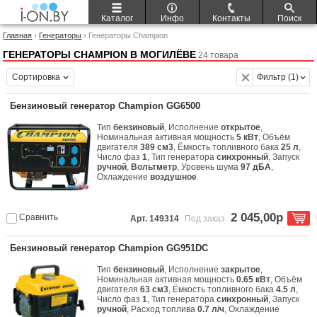
Каталог
Инфо
Контакты
Поиск
Главная
›
Генераторы
› Генераторы Champion
ГЕНЕРАТОРЫ CHAMPION В МОГИЛЁВЕ
24 товара
Сортировка
Фильтр (1)
Бензиновый генератор Champion GG6500
Тип
бензиновый
, Исполнение
открытое
,
Номинальная активная мощность
5 кВт
, Объём
двигателя
389 см3
, Ёмкость топливного бака
25 л
,
Число фаз
1
, Тип генератора
синхронный
, Запуск
ручной
,
Вольтметр
, Уровень шума
97 дБА
,
Охлаждение
воздушное
2 045,00р
Сравнить
Арт. 149314
Под заказ
Бензиновый генератор Champion GG951DC
Тип
бензиновый
, Исполнение
закрытое
,
Номинальная активная мощность
0.65 кВт
, Объём
двигателя
63 см3
, Ёмкость топливного бака
4.5 л
,
Число фаз
1
, Тип генератора
синхронный
, Запуск
ручной
, Расход топлива
0.7 л/ч
, Охлаждение