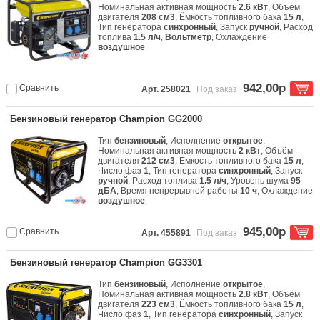
Номинальная активная мощность
2.6 кВт
, Объём
двигателя
208 см3
, Ёмкость топливного бака
15 л
,
Тип генератора
синхронный
, Запуск
ручной
, Расход
топлива
1.5 л/ч
,
Вольтметр
, Охлаждение
воздушное
942,00р
Сравнить
Арт. 258021
Под заказ
Бензиновый генератор Champion GG2000
Тип
бензиновый
, Исполнение
открытое
,
Номинальная активная мощность
2 кВт
, Объём
двигателя
212 см3
, Ёмкость топливного бака
15 л
,
Число фаз
1
, Тип генератора
синхронный
, Запуск
ручной
, Расход топлива
1.5 л/ч
, Уровень шума
95
дБА
, Время непрерывной работы
10 ч
, Охлаждение
воздушное
945,00р
Сравнить
Арт. 455891
Под заказ
Бензиновый генератор Champion GG3301
Тип
бензиновый
, Исполнение
открытое
,
Номинальная активная мощность
2.8 кВт
, Объём
двигателя
223 см3
, Ёмкость топливного бака
15 л
,
Число фаз
1
, Тип генератора
синхронный
, Запуск