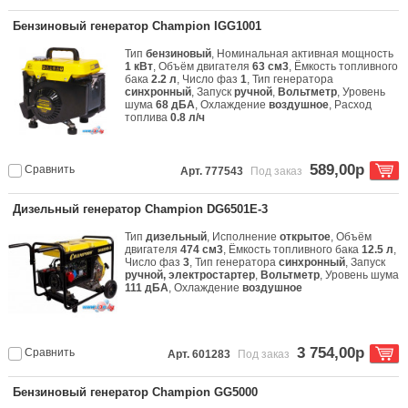
Бензиновый генератор Champion IGG1001
Тип
бензиновый
, Номинальная активная мощность
1 кВт
, Объём двигателя
63 см3
, Ёмкость топливного
бака
2.2 л
, Число фаз
1
, Тип генератора
синхронный
, Запуск
ручной
,
Вольтметр
, Уровень
шума
68 дБА
, Охлаждение
воздушное
, Расход
топлива
0.8 л/ч
589,00р
Сравнить
Арт. 777543
Под заказ
Дизельный генератор Champion DG6501E-3
Тип
дизельный
, Исполнение
открытое
, Объём
двигателя
474 см3
, Ёмкость топливного бака
12.5 л
,
Число фаз
3
, Тип генератора
синхронный
, Запуск
ручной, электростартер
,
Вольтметр
, Уровень шума
111 дБА
, Охлаждение
воздушное
3 754,00р
Сравнить
Арт. 601283
Под заказ
Бензиновый генератор Champion GG5000