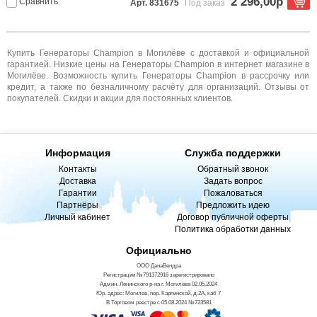
2 296,00р
Сравнить
Арт. 831675
Под заказ
Купить Генераторы Champion в Могилёве с доставкой и официальной
гарантией. Низкие цены на Генераторы Champion в интернет магазине в
Могилёве. Возможность купить Генераторы Champion в рассрочку или
кредит, а также по безналичному расчёту для организаций. Отзывы от
покупателей. Скидки и акции для постоянных клиентов.
Информация
Служба поддержки
Контакты
Обратный звонок
Доставка
Задать вопрос
Гарантии
Пожаловаться
Партнёры
Предложить идею
Личный кабинет
Договор публичной оферты
Политика обработки данных
Официально
ООО ДанаВендра
Регистрации №791372916 зарегистрировано
Админ. Ленинского р-на г. Могилёва 02.05.2024
Юр. адрес: Могилев, пер. Карпинской, д.2А, каб 7
В Торговом реестре с 05.08.2024 №723581