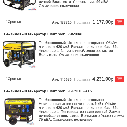
ручной
,
Вольтметр
, Уровень шума
96 дБА
,
Охлаждение
воздушное
1 177,00р
Сравнить
Арт. 477715
Под заказ
Бензиновый генератор Champion GW200AE
Тип
бензиновый
, Исполнение
открытое
, Объём
двигателя
420 см3
, Ёмкость топливного бака
25 л
,
Число фаз
1
, Запуск
ручной, электростартер
,
Вольтметр
, Охлаждение
воздушное
4 231,00р
Сравнить
Арт. 443670
Под заказ
Бензиновый генератор Champion GG6501E+ATS
Тип
бензиновый
, Исполнение
открытое
,
Номинальная активная мощность
5 кВт
, Объём
двигателя
420 см3
, Ёмкость топливного бака
25 л
,
Число фаз
1
, Тип генератора
синхронный
, Запуск
ручной, электростартер
,
Вольтметр
, Уровень шума
75 дБА
, Охлаждение
воздушное