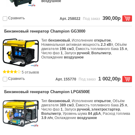
воздушное
390,00р
Сравнить
Арт. 258022
Под заказ
Бензиновый генератор Champion GG3000
Тип
бензиновый
, Исполнение
открытое
,
Номинальная активная мощность
2.3 кВт
, Объём
двигателя
196 см3
, Ёмкость топливного бака
15 л
,
Число фаз
1
, Запуск
ручной
,
Вольтметр
,
Охлаждение
воздушное
5 отзывов
1 002,00р
Сравнить
Арт. 155770
Под заказ
Бензиновый генератор Champion LPG6500E
Тип
бензиновый
, Исполнение
открытое
, Объём
двигателя
389 см3
, Ёмкость топливного бака
25 л
,
Число фаз
1
, Запуск
ручной, электростартер
,
Вольтметр
, Уровень шума
84 дБА
, Расход топлива
3.9 л/ч
, Охлаждение
воздушное