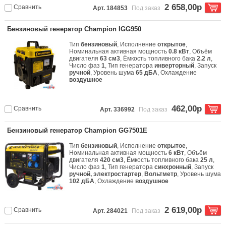
2 658,00р
Сравнить
Арт. 184853
Под заказ
Бензиновый генератор Champion IGG950
Тип
бензиновый
, Исполнение
открытое
,
Номинальная активная мощность
0.8 кВт
, Объём
двигателя
63 см3
, Ёмкость топливного бака
2.2 л
,
Число фаз
1
, Тип генератора
инверторный
, Запуск
ручной
, Уровень шума
65 дБА
, Охлаждение
воздушное
462,00р
Сравнить
Арт. 336992
Под заказ
Бензиновый генератор Champion GG7501E
Тип
бензиновый
, Исполнение
открытое
,
Номинальная активная мощность
6 кВт
, Объём
двигателя
420 см3
, Ёмкость топливного бака
25 л
,
Число фаз
1
, Тип генератора
синхронный
, Запуск
ручной, электростартер
,
Вольтметр
, Уровень шума
102 дБА
, Охлаждение
воздушное
2 619,00р
Сравнить
Арт. 284021
Под заказ