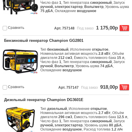
Число фаз
1
, Тип генератора
синхронный
, Запуск
ручной, электростартер
,
Вольтметр
, Уровень шума
75 дБА
, Охлаждение
воздушное
1 175,00р
Сравнить
Арт. 757148
Под заказ
Бензиновый генератор Champion GG2801
Тип
бензиновый
, Исполнение
открытое
,
Номинальная активная мощность
2.8 кВт
, Объём
двигателя
212 см3
, Ёмкость топливного бака
15 л
,
Число фаз
1
, Тип генератора
синхронный
, Запуск
ручной
,
Вольтметр
, Уровень шума
74 дБА
,
Охлаждение
воздушное
918,00р
Сравнить
Арт. 757147
Под заказ
Дизельный генератор Champion DG3601E
Тип
дизельный
, Исполнение
открытое
,
Номинальная активная мощность
2.7 кВт
, Объём
двигателя
296 см3
, Ёмкость топливного бака
12.5 л
,
Число фаз
1
, Тип генератора
синхронный
, Запуск
ручной, электростартер
, Уровень шума
80 дБА
,
Охлаждение
воздушное
, Расход топлива
1.2 л/ч