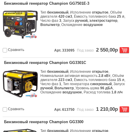
Бензиновый генератор Champion GG7501E-3
Тип
бензиновый
, Исполнение
открытое
, Объём
двигателя
420 см3
, Ёмкость топливного бака
25 л
,
Число фаз
3
, Запуск
ручной, электростартер
,
Вольтметр
, Охлаждение
воздушное
2 550,00р
Сравнить
Арт. 333095
Под заказ
Бензиновый генератор Champion GG3301C
Тип
бензиновый
, Исполнение
открытое
,
Номинальная активная мощность
2.8 кВт
, Объём
двигателя
223 см3
, Ёмкость топливного бака
15 л
,
Число фаз
1
, Тип генератора
синхронный
, Запуск
ручной
,
Вольтметр
, Уровень шума
96 дБА
,
Охлаждение
воздушное
, Расход топлива
1.8 л/ч
1 210,00р
Сравнить
Арт. 613750
Под заказ
Бензиновый генератор Champion GG3300
Тип
бензиновый
, Исполнение
открытое
,