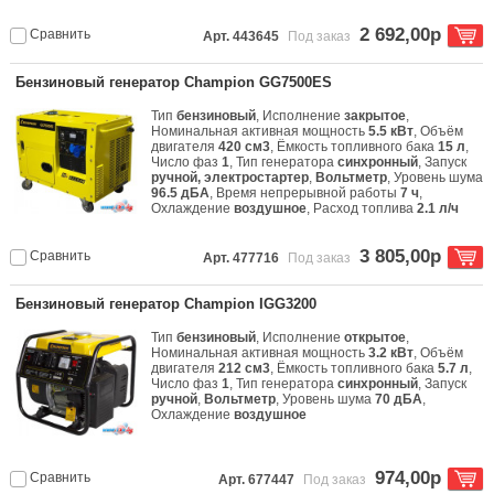
2 692,00р
Сравнить
Арт. 443645
Под заказ
Бензиновый генератор Champion GG7500ES
Тип
бензиновый
, Исполнение
закрытое
,
Номинальная активная мощность
5.5 кВт
, Объём
двигателя
420 см3
, Ёмкость топливного бака
15 л
,
Число фаз
1
, Тип генератора
синхронный
, Запуск
ручной, электростартер
,
Вольтметр
, Уровень шума
96.5 дБА
, Время непрерывной работы
7 ч
,
Охлаждение
воздушное
, Расход топлива
2.1 л/ч
3 805,00р
Сравнить
Арт. 477716
Под заказ
Бензиновый генератор Champion IGG3200
Тип
бензиновый
, Исполнение
открытое
,
Номинальная активная мощность
3.2 кВт
, Объём
двигателя
212 см3
, Ёмкость топливного бака
5.7 л
,
Число фаз
1
, Тип генератора
синхронный
, Запуск
ручной
,
Вольтметр
, Уровень шума
70 дБА
,
Охлаждение
воздушное
974,00р
Сравнить
Арт. 677447
Под заказ