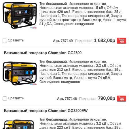
Тип
бензиновый
, Исполнение
открытое
,
Номинальная активная мощность
5 кВт
, Объём
двигателя
420 см3
, Ёмкость топливного бака
25 л
,
Число фаз
1
, Тип генератора
синхронный
, Запуск
ручной, электростартер
,
Вольтметр
, Уровень шума
81 дБА
, Охлаждение
воздушное
1 682,00р
Сравнить
Арт. 757149
Под заказ
Бензиновый генератор Champion GG2300
Тип
бензиновый
, Исполнение
открытое
,
Номинальная активная мощность
2.3 кВт
, Объём
двигателя
212 см3
, Ёмкость топливного бака
15 л
,
Число фаз
1
, Тип генератора
синхронный
, Запуск
ручной
,
Вольтметр
, Уровень шума
74 дБА
,
Охлаждение
воздушное
790,00р
Сравнить
Арт. 757146
Под заказ
Бензиновый генератор Champion GG3200EW
Тип
бензиновый
, Исполнение
открытое
,
Номинальная активная мощность
3.2 кВт
, Объём
двигателя
223 см3
, Ёмкость топливного бака
15 л
,