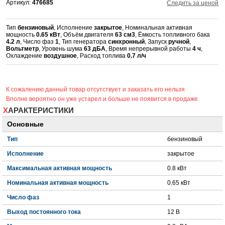
Артикул:
476685
Следить за ценой
Тип
бензиновый
, Исполнение
закрытое
, Номинальная активная
мощность
0.65 кВт
, Объём двигателя
63 см3
, Ёмкость топливного бака
4.2 л
, Число фаз
1
, Тип генератора
синхронный
, Запуск
ручной
,
Вольтметр
, Уровень шума
63 дБА
, Время непрерывной работы
4 ч
,
Охлаждение
воздушное
, Расход топлива
0.7 л/ч
К сожалению данный товар отсутствует и заказать его нельзя
Вполне вероятно он уже устарел и больше не появится в продаже.
ХАРАКТЕРИСТИКИ
Основные
Тип
бензиновый
Исполнение
закрытое
Максимальная активная мощность
0.8 кВт
Номинальная активная мощность
0.65 кВт
Число фаз
1
Выход постоянного тока
12 В