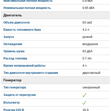
Максимальная полная мощность
0.8 кВА
Номинальная полная мощность
0.65 кВА
Двигатель
Объём двигателя
63 см3
Ёмкость топливного бака
4.2 л
Запуск
ручной
Охлаждение
воздушное
Уровень шума
63 дБА
Расход топлива
0.7 л/ч
Время непрерывной работы
4 ч
Тип двигателя внутреннего сгорания
двухтактный
Генератор
Тип генератора
синхронный
Защита от перегрузки
Вольтметр
Розетки 220 В
16 А