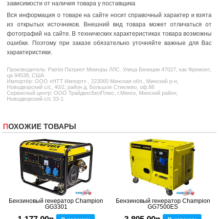
зависимости от наличия товара у поставщика
Вся информация о товаре на сайте носит справочный характер и взята
из открытых источников. Внешний вид товара может отличаться от
фотографий на сайте. В технических характеристиках товара возможны
ошибки. Поэтому при заказе обязательно уточняйте важные для Вас
характеристики.
Производитель:
Patriot
Патриот Меморы ЛЛС. Улица Бениции 47027, как Фремонт,
ца 94538, США
Импортёр: ООО «НТТ Импорт» , 223060 Минская обл., Минский р-н,
Новодворский с/с, 40/2, район д. Большое Стиклево, оф.86
Сервисный центр: ООО ТрайдексБелПлюс, г.Минск, Минский район,
Новодворский с/с 33-1
ПОХОЖИЕ ТОВАРЫ
Бензиновый генератор Champion
Бензиновый генератор Champion
GG3301
GG7500ES