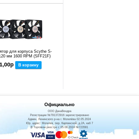
ятор для корпуса Scythe S-
120 мм 1600 RPM (SFF21F)
1,00р
В корзину
Официально
ООО ДанаВендра
Регистрации №791372916 зарегистрировано
Админ. Ленинского р-на г. Могилёва 02.05.2024
Юр. адрес: Могилев, пер. Карпинской, д.2А, каб 7
В Торговом реестре с 05.08.2024 №723581