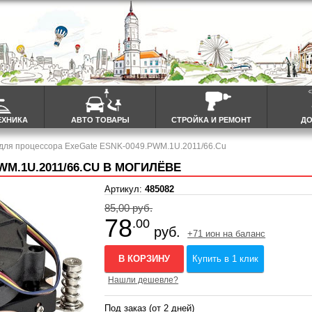
ЕХНИКА
АВТО ТОВАРЫ
СТРОЙКА И РЕМОНТ
ДО
 для процессора ExeGate ESNK-0049.PWM.1U.2011/66.Cu
M.1U.2011/66.CU В МОГИЛЁВЕ
Артикул:
485082
85,00 руб.
78
.00
руб.
+71 ион на баланс
В КОРЗИНУ
Купить в 1 клик
Нашли дешевле?
Под заказ (от 2 дней)