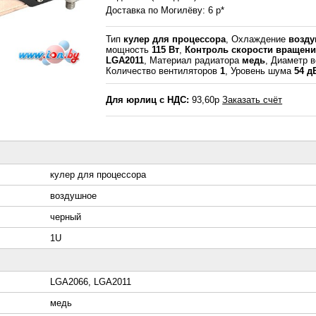
Доставка по Могилёву: 6 р*
Тип
кулер для процессора
, Охлаждение
возд
мощность
115 Вт
,
Контроль скорости вращен
LGA2011
, Материал радиатора
медь
, Диаметр 
Количество вентиляторов
1
, Уровень шума
54 д
Для юрлиц с НДС:
93,60р
Заказать счёт
кулер для процессора
воздушное
черный
1U
LGA2066, LGA2011
медь