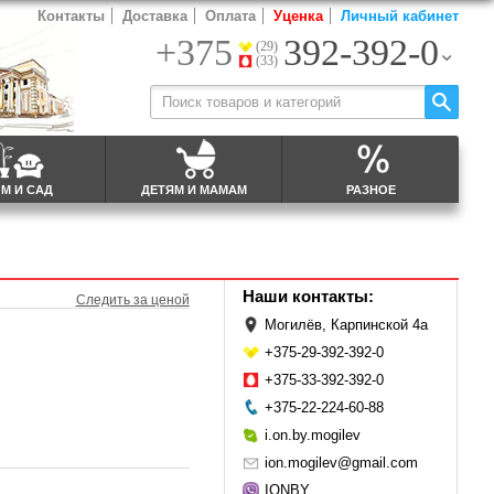
Контакты
Доставка
Оплата
Уценка
Личный кабинет
+375
392-392-0
(29)
(33)
М И САД
ДЕТЯМ И МАМАМ
РАЗНОЕ
Наши контакты:
Следить за ценой
Могилёв, Карпинской 4а
+375-29-392-392-0
+375-33-392-392-0
+375-22-224-60-88
i.on.by.mogilev
ion.mogilev@gmail.com
IONBY