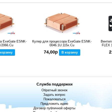
ра ExeGate ESNK-
Кулер для процессора ExeGate ESNK-
Вентил
1/2066.Cu
0046.1U.115x.Cu
FLEX 
74,00р
2
корзину
В корзину
Служба поддержки
Обратный звонок
Задать вопрос
Пожаловаться
Предложить идею
Договор публичной оферты