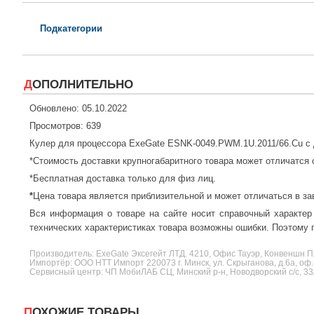
Подкатегории
ДОПОЛНИТЕЛЬНО
Обновлено: 05.10.2022
Просмотров: 639
Кулер для процессора ExeGate ESNK-0049.PWM.1U.2011/66.Cu с 
*Стоимость доставки крупногабаритного товара может отличатся 
*Бесплатная доставка только для физ лиц.
*
Цена товара является приблизительной и может отличаться в за
Вся информация о товаре на сайте носит справочный характер
технических характеристиках товара возможны ошибки. Поэтому п
Производитель:
ExeGate
Эксегейт ЛТД. 4210, Офис Тауэр, Конвеншн Пл
Импортёр: ООО НТТ Импорт 220073 г. Минск, ул. Скрыганова, д.6а, оф.
Сервисный центр: ЧП МобиЛАБ СЦ, Минский р-н, Новодворский с/с, 33
ПОХОЖИЕ ТОВАРЫ