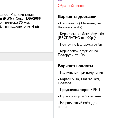
Обратный звонок
ушное
, Рассеиваемая
Варианты доставки:
ия (PWM)
, Сокет
LGA2066,
вентилятора
75 мм
,
- Самовывоз ( Могилёв, пер
Б
, Тип подключения
4 pin
Карпинской 4а)
- Курьером по Могилёву - 6р.
(БЕСПЛАТНО от 400р.)*
- Почтой по Беларуси от 8р
- Курьерской службой по
Беларуси от 10р
Варианты оплаты:
- Наличными при получении
- Картой Visa, MasterCard,
Белкарт
- Предоплата через ЕРИП
- В рассрочку от 2 месяцев
- На расчётный счёт для
юрлиц