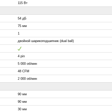
115 Вт
54 дБ
75 мм
1
двойной шарикоподшипник (dual ball)
4 pin
5 000 об/мин
48 CFM
2 000 об/мин
90 мм
90 мм
30 мм