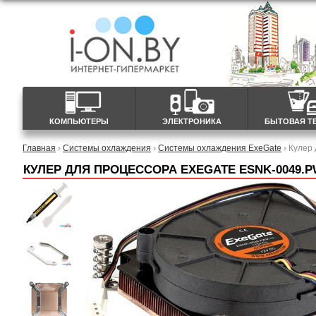
КОМПЬЮТЕРЫ
ЭЛЕКТРОНИКА
БЫТОВАЯ Т
Главная
›
Системы охлаждения
›
Системы охлаждения ExeGate
› Кулер
КУЛЕР ДЛЯ ПРОЦЕССОРА EXEGATE ESNK-0049.PW