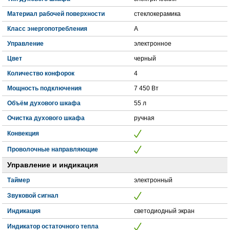
Материал рабочей поверхности
cтеклокерамика
Класс энергопотребления
A
Управление
электронное
Цвет
черный
Количество конфорок
4
Мощность подключения
7 450 Вт
Объём духового шкафа
55 л
Очистка духового шкафа
ручная
Конвекция
Проволочные направляющие
Управление и индикация
Таймер
электронный
Звуковой сигнал
Индикация
светодиодный экран
Индикатор остаточного тепла