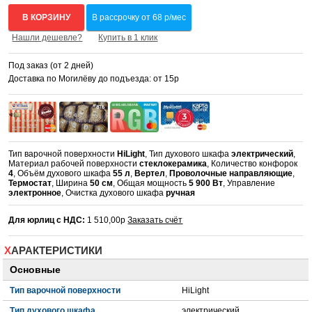
В КОРЗИНУ
В рассрочку от 68 р/мес
Нашли дешевле?
Купить в 1 клик
Под заказ (от 2 дней)
Доставка по Могилёву до подъезда: от 15р
Тип варочной поверхности
HiLight
, Тип духового шкафа
электрический
,
Материал рабочей поверхности
cтеклокерамика
, Количество конфорок
4
, Объём духового шкафа
55 л
,
Вертел
,
Проволочные направляющие
,
Термостат
, Ширина
50 см
, Общая мощность
5 900 Вт
, Управление
электронное
, Очистка духового шкафа
ручная
Для юрлиц с НДС:
1 510,00р
Заказать счёт
ХАРАКТЕРИСТИКИ
Основные
Тип варочной поверхности
HiLight
Тип духового шкафа
электрический