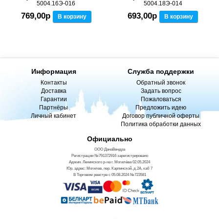
5004.16Э-016
5004.18Э-014
769,00р
693,00р
В корзину
В корзину
Информация
Служба поддержки
Контакты
Обратный звонок
Доставка
Задать вопрос
Гарантии
Пожаловаться
Партнёры
Предложить идею
Личный кабинет
Договор публичной оферты
Политика обработки данных
Официально
ООО ДанаВендра
Регистрации №791372916 зарегистрировано
Админ. Ленинского р-на г. Могилёва 02.05.2024
Юр. адрес: Могилев, пер. Карпинской, д.2А, каб 7
В Торговом реестре с 05.08.2024 №723581