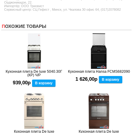
Орджоникидзе, 22.
Импортёр: ООО Триовист
Сервисный центр: СЦ Гефест , Минск, ул. Чкалова 30 офис 64, (017)2078082
ПОХОЖИЕ ТОВАРЫ
Кухонная плита De luxe 5040.30Г
Кухонная плита Hansa FCMS682090
(КР) Ч/Р
1 626,00р
В корзину
939,00р
В корзину
Кухонная плита De luxe
Кухонная плита De luxe