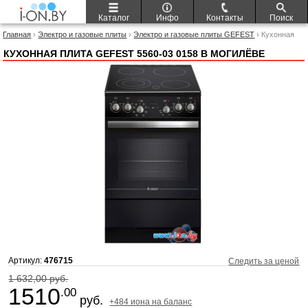
Каталог
Инфо
Контакты
Поиск
Главная
›
Электро и газовые плиты
›
Электро и газовые плиты GEFEST
› Кухонная
плита GEFEST 5560-03 0158
КУХОННАЯ ПЛИТА GEFEST 5560-03 0158 В МОГИЛЁВЕ
Артикул:
476715
Следить за ценой
1 632,00 руб.
1510
.00
руб.
+484 иона на баланс