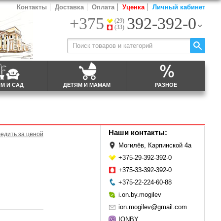
Контакты
Доставка
Оплата
Уценка
Личный кабинет
+375
392-392-0
(29)
(33)
М И САД
ДЕТЯМ И МАМАМ
РАЗНОЕ
Наши контакты:
едить за ценой
Могилёв, Карпинской 4а
+375-29-392-392-0
+375-33-392-392-0
+375-22-224-60-88
i.on.by.mogilev
ion.mogilev@gmail.com
IONBY