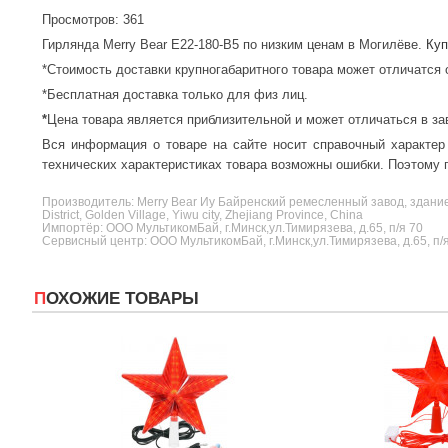
Просмотров: 361
Гирлянда Merry Bear E22-180-B5 по низким ценам в Могилёве.
Куп
*Стоимость доставки крупногабаритного товара может отличатся 
*Бесплатная доставка только для физ лиц.
*
Цена товара является приблизительной и может отличаться в за
Вся информация о товаре на сайте носит справочный характер
технических характеристиках товара возможны ошибки. Поэтому п
Производитель:
Merry Bear
Иу Байренский ремесленный завод, здание 6,
District, Golden Village, Yiwu city, Zhejiang Province, China
Импортёр: ООО МультикомБай, г.Минск,ул.Тимирязева, д.65, п/я 70
Сервисный центр: ООО МультикомБай, г.Минск,ул.Тимирязева, д.65, п/
ПОХОЖИЕ ТОВАРЫ