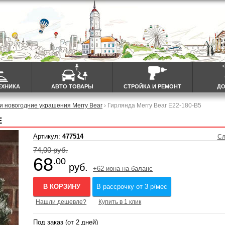
ЕХНИКА
АВТО ТОВАРЫ
СТРОЙКА И РЕМОНТ
ДО
и новогодние украшения Merry Bear
› Гирлянда Merry Bear E22-180-B5
Е
Артикул:
477514
Сл
74,00 руб.
68
.00
руб.
+62 иона на баланс
В КОРЗИНУ
В рассрочку от 3 р/мес
Нашли дешевле?
Купить в 1 клик
Под заказ (от 2 дней)