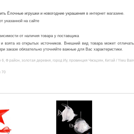
ить Ёлочные игрушки и новогодние украшения
в интернет магазине.
от указанной на сайте
висимости от наличия товара у поставщика
 и взята из открытых источников. Внешний вид товара может отличат
ри заказе обязательно уточняйте важные для Вас характеристики.
 Ф район, золотая деревня, город Иу, провинция Чжэцзян, Китай / Yiwu Bairen C
я 70