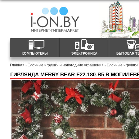
КОМПЬЮТЕРЫ
ЭЛЕКТРОНИКА
БЫТОВАЯ Т
Главная
›
Ёлочные игрушки и новогодние украшения
›
Ёлочные игрушки 
ГИРЛЯНДА MERRY BEAR E22-180-B5 В МОГИЛЁВ