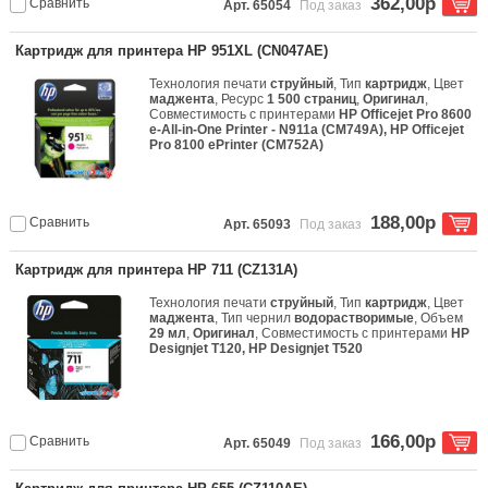
362,00р
Сравнить
Арт. 65054
Под заказ
Картридж для принтера HP 951XL (CN047AE)
Технология печати
струйный
, Тип
картридж
, Цвет
маджента
, Ресурс
1 500 страниц
,
Оригинал
,
Совместимость с принтерами
HP Officejet Pro 8600
e-All-in-One Printer - N911a (CM749A), HP Officejet
Pro 8100 ePrinter (CM752A)
188,00р
Сравнить
Арт. 65093
Под заказ
Картридж для принтера HP 711 (CZ131A)
Технология печати
струйный
, Тип
картридж
, Цвет
маджента
, Тип чернил
водорастворимые
, Объем
29 мл
,
Оригинал
, Совместимость с принтерами
HP
Designjet T120, HP Designjet T520
166,00р
Сравнить
Арт. 65049
Под заказ