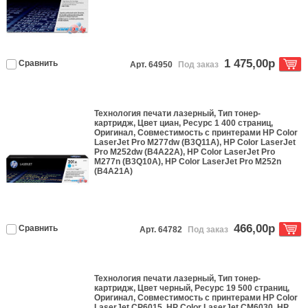
1 475,00р
Сравнить
Арт. 64950
Под заказ
Технология печати
лазерный
, Тип
тонер-
картридж
, Цвет
циан
, Ресурс
1 400 страниц
,
Оригинал
, Совместимость с принтерами
HP Color
LaserJet Pro M277dw (B3Q11A), HP Color LaserJet
Pro M252dw (B4A22A), HP Color LaserJet Pro
M277n (B3Q10A), HP Color LaserJet Pro M252n
(B4A21A)
466,00р
Сравнить
Арт. 64782
Под заказ
Технология печати
лазерный
, Тип
тонер-
картридж
, Цвет
черный
, Ресурс
19 500 страниц
,
Оригинал
, Совместимость с принтерами
HP Color
LaserJet CP6015, HP Color LaserJet CM6030, HP