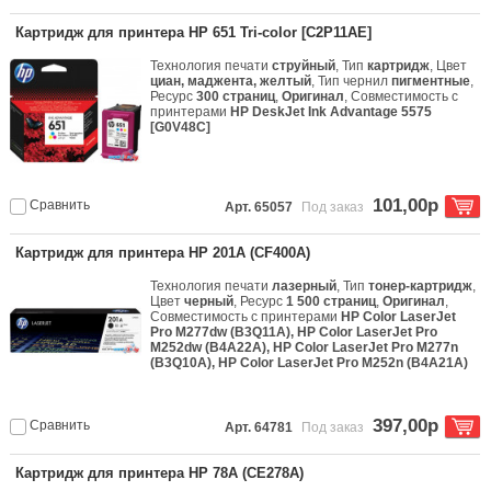
Картридж для принтера HP 651 Tri-color [C2P11AE]
Технология печати
струйный
, Тип
картридж
, Цвет
циан, маджента, желтый
, Тип чернил
пигментные
,
Ресурс
300 страниц
,
Оригинал
, Совместимость с
принтерами
HP DeskJet Ink Advantage 5575
[G0V48C]
101,00р
Сравнить
Арт. 65057
Под заказ
Картридж для принтера HP 201A (CF400A)
Технология печати
лазерный
, Тип
тонер-картридж
,
Цвет
черный
, Ресурс
1 500 страниц
,
Оригинал
,
Совместимость с принтерами
HP Color LaserJet
Pro M277dw (B3Q11A), HP Color LaserJet Pro
M252dw (B4A22A), HP Color LaserJet Pro M277n
(B3Q10A), HP Color LaserJet Pro M252n (B4A21A)
397,00р
Сравнить
Арт. 64781
Под заказ
Картридж для принтера HP 78A (CE278A)