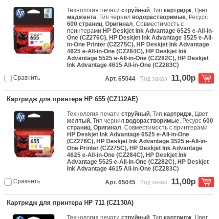
Технология печати
струйный
, Тип
картридж
, Цвет
маджента
, Тип чернил
водорастворимые
, Ресурс
600 страниц
,
Оригинал
, Совместимость с
принтерами
HP Deskjet Ink Advantage 6525 e-All-in-
One (CZ276C), HP Deskjet Ink Advantage 3525 e-All-
in-One Printer (CZ275C), HP Deskjet Ink Advantage
4625 e-All-in-One (CZ284C), HP Deskjet Ink
Advantage 5525 e-All-in-One (CZ282C), HP Deskjet
Ink Advantage 4615 All-in-One (CZ283C)
11,00р
Сравнить
Арт. 65044
Под заказ
Картридж для принтера HP 655 (CZ112AE)
Технология печати
струйный
, Тип
картридж
, Цвет
желтый
, Тип чернил
водорастворимые
, Ресурс
600
страниц
,
Оригинал
, Совместимость с принтерами
HP Deskjet Ink Advantage 6525 e-All-in-One
(CZ276C), HP Deskjet Ink Advantage 3525 e-All-in-
One Printer (CZ275C), HP Deskjet Ink Advantage
4625 e-All-in-One (CZ284C), HP Deskjet Ink
Advantage 5525 e-All-in-One (CZ282C), HP Deskjet
Ink Advantage 4615 All-in-One (CZ283C)
11,00р
Сравнить
Арт. 65045
Под заказ
Картридж для принтера HP 711 (CZ130A)
Технология печати
струйный
, Тип
картридж
, Цвет