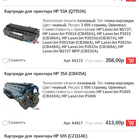
Картридж для принтера HP 53A (Q7553A)
Технология печати
лазерный
, Тип
тонер-картридж
,
Цвет
черный
, Ресурс
3 000 страниц
,
Оригинал
,
Совместимость с принтерами
HP LaserJet M2727,
HP LaserJet P2014 (CB450A), HP LaserJet P2015
(CB366A), HP LaserJet P2015d (CB367A), HP
LaserJet P2015dn (CB368A), HP LaserJet P2015n
(CB449A), HP LaserJet P2015x (CB369A), HP
LaserJet M2727 MFP (CB532A)
358,00р
Сравнить
Арт. 65172
Под заказ
Картридж для принтера HP 35A (CB435A)
Технология печати
лазерный
, Тип
тонер-картридж
,
Цвет
черный
, Ресурс
1 500 страниц
,
Оригинал
,
Совместимость с принтерами
HP LaserJet P1005
(CB410A), HP LaserJet P1006
413,00р
Сравнить
Арт. 64917
Под заказ
Картридж для принтера HP 655 (CZ111AE)