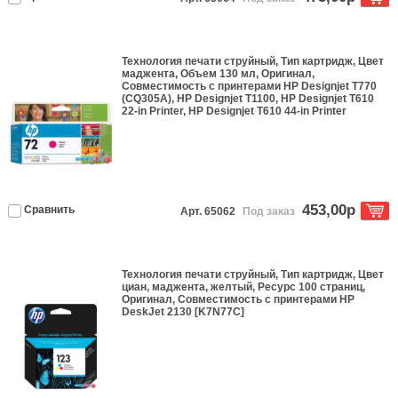
Технология печати
струйный
, Тип
картридж
, Цвет
маджента
, Объем
130 мл
,
Оригинал
,
Совместимость с принтерами
HP Designjet T770
(CQ305A), HP Designjet T1100, HP Designjet T610
22-in Printer, HP Designjet T610 44-in Printer
453,00р
Сравнить
Арт. 65062
Под заказ
Технология печати
струйный
, Тип
картридж
, Цвет
циан, маджента, желтый
, Ресурс
100 страниц
,
Оригинал
, Совместимость с принтерами
HP
DeskJet 2130 [K7N77C]