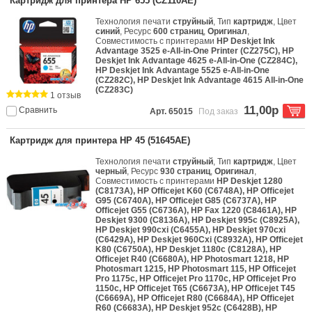
Картридж для принтера HP 655 (CZ110AE)
Технология печати
струйный
, Тип
картридж
, Цвет
синий
, Ресурс
600 страниц
,
Оригинал
,
Совместимость с принтерами
HP Deskjet Ink
Advantage 3525 e-All-in-One Printer (CZ275C), HP
Deskjet Ink Advantage 4625 e-All-in-One (CZ284C),
HP Deskjet Ink Advantage 5525 e-All-in-One
(CZ282C), HP Deskjet Ink Advantage 4615 All-in-One
(CZ283C)
1 отзыв
11,00р
Сравнить
Арт. 65015
Под заказ
Картридж для принтера HP 45 (51645AE)
Технология печати
струйный
, Тип
картридж
, Цвет
черный
, Ресурс
930 страниц
,
Оригинал
,
Совместимость с принтерами
HP Deskjet 1280
(C8173A), HP Officejet K60 (C6748A), HP Officejet
G95 (C6740A), HP Officejet G85 (C6737A), HP
Officejet G55 (C6736A), HP Fax 1220 (C8461A), HP
Deskjet 9300 (C8136A), HP Deskjet 995c (C8925A),
HP Deskjet 990cxi (C6455A), HP Deskjet 970cxi
(C6429A), HP Deskjet 960Cxi (C8932A), HP Officejet
K80 (C6750A), HP Deskjet 1180c (C8128A), HP
Officejet R40 (C6680A), HP Photosmart 1218, HP
Photosmart 1215, HP Photosmart 115, HP Officejet
Pro 1175c, HP Officejet Pro 1170c, HP Officejet Pro
1150c, HP Officejet T65 (C6673A), HP Officejet T45
(C6669A), HP Officejet R80 (C6684A), HP Officejet
R60 (C6683A), HP Deskjet 952c (C6428B), HP