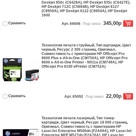
Deskjet 950c (C6428A), HP Deskjet 935c (C6427E),
HP Deskjet 712C (C5894B), HP Deskjet 6127
(C8959A), HP Deskjet 6122 (C8954A), HP Deskjet
1600
345,00р
Сравнить
Арт. 66606
Под заказ
Технология печати
струйный
, Тип
картридж
, Цвет
черный
, Ресурс
2 300 страниц
,
Оригинал
,
Совместимость с принтерами
HP Officejet Pro
8600 Plus e-All-in-One (CM750A), HP Officejet Pro
8600 e-All-in-One Printer - N911a (CM749A), HP
Officejet Pro 8100 ePrinter (CM752A)
22,00р
Сравнить
Арт. 65092
Под заказ
Технология печати
лазерный
, Тип
тонер-
картридж
, Цвет
черный
, Ресурс
18 000 страниц
,
Оригинал
, Совместимость с принтерами
HP
LaserJet Enterprise M506dn [F2A69A], HP LaserJet
Enterprise MFP M527dn [F2A76A], HP LaserJet