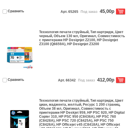
45,00р
Сравнить
Арт. 65265
Под заказ
Технология печати
струйный
, Тип
картридж
, Цвет
черный
, Объем
130 мл
,
Оригинал
, Совместимость
с принтерами
HP Designjet Z2100, HP Designjet
Z3100 (Q6659A), HP Designjet Z3200
412,00р
Сравнить
Арт. 66342
Под заказ
Технология печати
струйный
, Тип
картридж
, Цвет
циан, маджента, желтый
, Ресурс
1 200 страниц
,
Объем
38 мл
,
Оригинал
, Совместимость с
принтерами
HP Deskjet 959, HP PSC 920, HP Digital
Copier 310, HP PSC 950 (C8436A), HP PSC 760
(C8428A), HP PSC 720 (C8425A), HP PSC 750
(C8426A), HP Officejet v45 (C8418A), HP Officejet