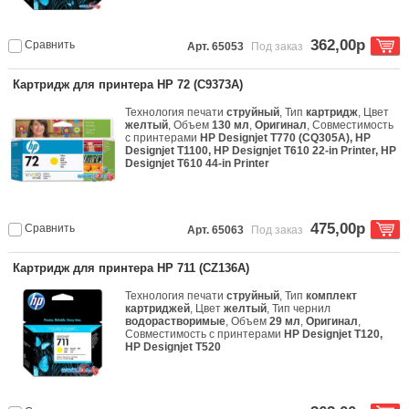
362,00р
Сравнить
Арт. 65053
Под заказ
Картридж для принтера HP 72 (C9373A)
Технология печати
струйный
, Тип
картридж
, Цвет
желтый
, Объем
130 мл
,
Оригинал
, Совместимость
с принтерами
HP Designjet T770 (CQ305A), HP
Designjet T1100, HP Designjet T610 22-in Printer, HP
Designjet T610 44-in Printer
475,00р
Сравнить
Арт. 65063
Под заказ
Картридж для принтера HP 711 (CZ136A)
Технология печати
струйный
, Тип
комплект
картриджей
, Цвет
желтый
, Тип чернил
водорастворимые
, Объем
29 мл
,
Оригинал
,
Совместимость с принтерами
HP Designjet T120,
HP Designjet T520