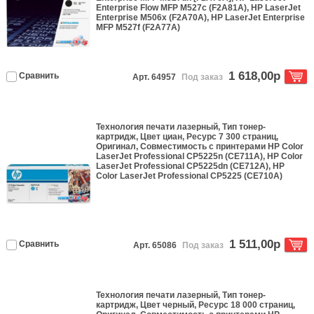
Enterprise Flow MFP M527c (F2A81A), HP LaserJet
Enterprise M506x (F2A70A), HP LaserJet Enterprise
MFP M527f (F2A77A)
1 618,00р
Сравнить
Арт. 64957
Под заказ
Технология печати
лазерный
, Тип
тонер-
картридж
, Цвет
циан
, Ресурс
7 300 страниц
,
Оригинал
, Совместимость с принтерами
HP Color
LaserJet Professional CP5225n (CE711A), HP Color
LaserJet Professional CP5225dn (CE712A), HP
Color LaserJet Professional CP5225 (CE710A)
1 511,00р
Сравнить
Арт. 65086
Под заказ
Технология печати
лазерный
, Тип
тонер-
картридж
, Цвет
черный
, Ресурс
18 000 страниц
,