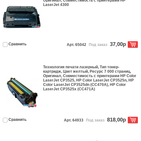
Оригинал
, Совместимость с принтерами
HP
LaserJet 4300
37,00р
Сравнить
Арт. 65042
Под заказ
Технология печати
лазерный
, Тип
тонер-
картридж
, Цвет
желтый
, Ресурс
7 000 страниц
,
Оригинал
, Совместимость с принтерами
HP Color
LaserJet CP3525, HP Color LaserJet CP3525n, HP
Color LaserJet CP3525dn (CC470A), HP Color
LaserJet CP3525x (CC471A)
818,00р
Сравнить
Арт. 64933
Под заказ