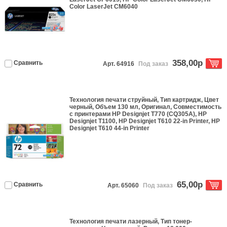
Color LaserJet CM6040
358,00р
Сравнить
Арт. 64916
Под заказ
Технология печати
струйный
, Тип
картридж
, Цвет
черный
, Объем
130 мл
,
Оригинал
, Совместимость
с принтерами
HP Designjet T770 (CQ305A), HP
Designjet T1100, HP Designjet T610 22-in Printer, HP
Designjet T610 44-in Printer
65,00р
Сравнить
Арт. 65060
Под заказ
Технология печати
лазерный
, Тип
тонер-