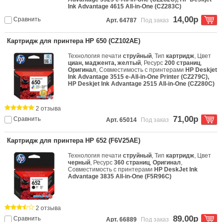
Ink Advantage 4615 All-in-One (CZ283C)
14,00р
Сравнить
Арт. 64787
Под заказ
Картридж для принтера HP 650 (CZ102AE)
Технология печати
струйный
, Тип
картридж
, Цвет
циан, маджента, желтый
, Ресурс
200 страниц
,
Оригинал
, Совместимость с принтерами
HP Deskjet
Ink Advantage 3515 e-All-in-One Printer (CZ279C),
HP Deskjet Ink Advantage 2515 All-in-One (CZ280C)
2 отзыва
71,00р
Сравнить
Арт. 65014
Под заказ
Картридж для принтера HP 652 (F6V25AE)
Технология печати
струйный
, Тип
картридж
, Цвет
черный
, Ресурс
360 страниц
,
Оригинал
,
Совместимость с принтерами
HP DeskJet Ink
Advantage 3835 All-in-One (F5R96C)
2 отзыва
89,00р
Сравнить
Арт. 66889
Под заказ