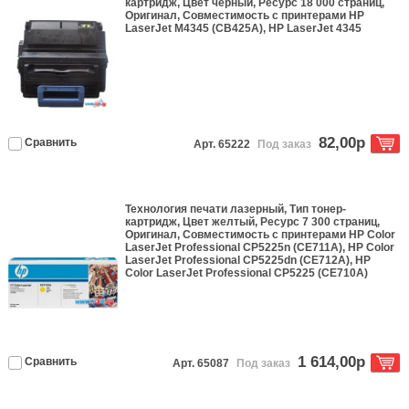
картридж
, Цвет
черный
, Ресурс
18 000 страниц
,
Оригинал
, Совместимость с принтерами
HP
LaserJet M4345 (CB425A), HP LaserJet 4345
82,00р
Сравнить
Арт. 65222
Под заказ
Технология печати
лазерный
, Тип
тонер-
картридж
, Цвет
желтый
, Ресурс
7 300 страниц
,
Оригинал
, Совместимость с принтерами
HP Color
LaserJet Professional CP5225n (CE711A), HP Color
LaserJet Professional CP5225dn (CE712A), HP
Color LaserJet Professional CP5225 (CE710A)
1 614,00р
Сравнить
Арт. 65087
Под заказ