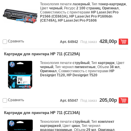
Технология печати
лазерный
, Тип
тонер-картридж
,
Цвет
черный
, Ресурс
2 100 страниц
,
Оригинал
,
Совместимость с принтерами
HP LaserJet Pro
P1566 (CE663A), HP LaserJet Pro P1606dn
(CE749A), HP LaserJet Pro P1606
428,00р
Сравнить
Арт. 64942
Под заказ
Картридж для принтера HP 711 (CZ129A)
Технология печати
струйный
, Тип
картридж
, Цвет
черный
, Тип чернил
пигментные
, Объем
38 мл
,
Оригинал
, Совместимость с принтерами
HP
Designjet T120, HP Designjet T520
205,00р
Сравнить
Арт. 65047
Под заказ
Картридж для принтера HP 711 (CZ134A)
Технология печати
струйный
, Тип
комплект
картриджей
, Цвет
циан
, Тип чернил
водорастворимые
, Объем
29 мл
,
Оригинал
,