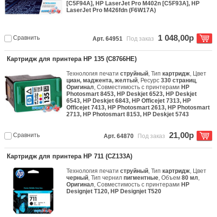
[C5F94A], HP LaserJet Pro M402n [C5F93A], HP
LaserJet Pro M426fdn (F6W17A)
1 048,00р
Сравнить
Арт. 64951
Под заказ
Картридж для принтера HP 135 (C8766HE)
Технология печати
струйный
, Тип
картридж
, Цвет
циан, маджента, желтый
, Ресурс
330 страниц
,
Оригинал
, Совместимость с принтерами
HP
Photosmart 8453, HP Deskjet 6523, HP Deskjet
6543, HP Deskjet 6843, HP Officejet 7313, HP
Officejet 7413, HP Photosmart 2613, HP Photosmart
2713, HP Photosmart 8153, HP Deskjet 5743
21,00р
Сравнить
Арт. 64870
Под заказ
Картридж для принтера HP 711 (CZ133A)
Технология печати
струйный
, Тип
картридж
, Цвет
черный
, Тип чернил
пигментные
, Объем
80 мл
,
Оригинал
, Совместимость с принтерами
HP
Designjet T120, HP Designjet T520