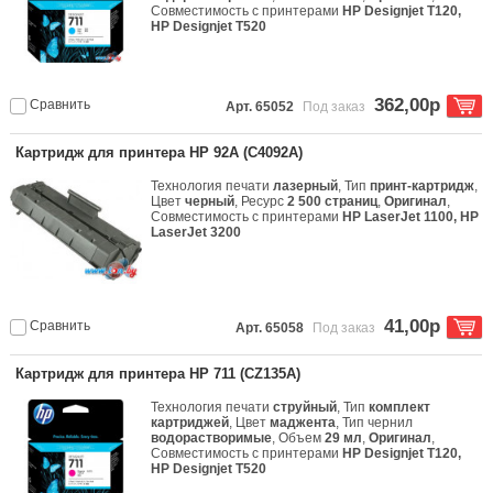
Совместимость с принтерами
HP Designjet T120,
HP Designjet T520
362,00р
Сравнить
Арт. 65052
Под заказ
Картридж для принтера HP 92A (C4092A)
Технология печати
лазерный
, Тип
принт-картридж
,
Цвет
черный
, Ресурс
2 500 страниц
,
Оригинал
,
Совместимость с принтерами
HP LaserJet 1100, HP
LaserJet 3200
41,00р
Сравнить
Арт. 65058
Под заказ
Картридж для принтера HP 711 (CZ135A)
Технология печати
струйный
, Тип
комплект
картриджей
, Цвет
маджента
, Тип чернил
водорастворимые
, Объем
29 мл
,
Оригинал
,
Совместимость с принтерами
HP Designjet T120,
HP Designjet T520