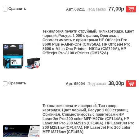
77,00р
Сравнить
Арт. 68211
Под заказ
Технология печати
струйный
, Тип
картридж
, Цвет
черный
, Ресурс
1 000 страниц
,
Оригинал
,
Совместимость с принтерами
HP Officejet Pro
8600 Plus e-All-in-One (CM750A), HP Officejet Pro
8600 e-All-in-One Printer - N911a (CM749A), HP
Officejet Pro 8100 ePrinter (CM752A)
38,00р
Сравнить
Арт. 65094
Под заказ
Технология печати
лазерный
, Тип
тонер-
картридж
, Цвет
черный
, Ресурс
1 600 страниц
,
Оригинал
, Совместимость с принтерами
HP
LaserJet Pro 200 color MFP M276n (CF144A), HP
LaserJet Pro 200 M251n (CF146A), HP LaserJet Pro
200 M251nw (CF147A), HP LaserJet Pro 200 color
MFP M276nw (CF145A)