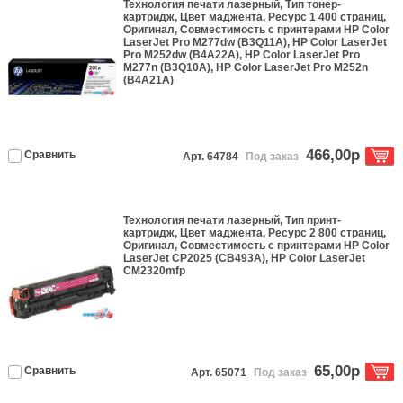
Технология печати
лазерный
, Тип
тонер-
картридж
, Цвет
маджента
, Ресурс
1 400 страниц
,
Оригинал
, Совместимость с принтерами
HP Color
LaserJet Pro M277dw (B3Q11A), HP Color LaserJet
Pro M252dw (B4A22A), HP Color LaserJet Pro
M277n (B3Q10A), HP Color LaserJet Pro M252n
(B4A21A)
466,00р
Сравнить
Арт. 64784
Под заказ
Технология печати
лазерный
, Тип
принт-
картридж
, Цвет
маджента
, Ресурс
2 800 страниц
,
Оригинал
, Совместимость с принтерами
HP Color
LaserJet CP2025 (CB493A), HP Color LaserJet
CM2320mfp
65,00р
Сравнить
Арт. 65071
Под заказ