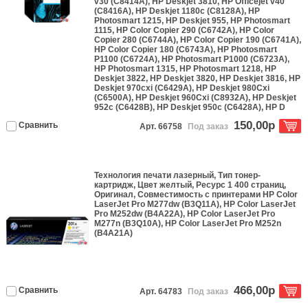
v30 (C8414A), HP Deskjet 3810, HP Officejet v40
(C8416A), HP Deskjet 1180c (C8128A), HP
Photosmart 1215, HP Deskjet 955, HP Photosmart
1115, HP Color Copier 290 (C6742A), HP Color
Copier 280 (C6744A), HP Color Copier 190 (C6741A),
HP Color Copier 180 (C6743A), HP Photosmart
P1100 (C6724A), HP Photosmart P1000 (C6723A),
HP Photosmart 1315, HP Photosmart 1218, HP
Deskjet 3822, HP Deskjet 3820, HP Deskjet 3816, HP
Deskjet 970cxi (C6429A), HP Deskjet 980Cxi
(C6500A), HP Deskjet 960Cxi (C8932A), HP Deskjet
952c (C6428B), HP Deskjet 950c (C6428A), HP D
150,00р
Сравнить
Арт. 66758
Под заказ
Технология печати
лазерный
, Тип
тонер-
картридж
, Цвет
желтый
, Ресурс
1 400 страниц
,
Оригинал
, Совместимость с принтерами
HP Color
LaserJet Pro M277dw (B3Q11A), HP Color LaserJet
Pro M252dw (B4A22A), HP Color LaserJet Pro
M277n (B3Q10A), HP Color LaserJet Pro M252n
(B4A21A)
466,00р
Сравнить
Арт. 64783
Под заказ