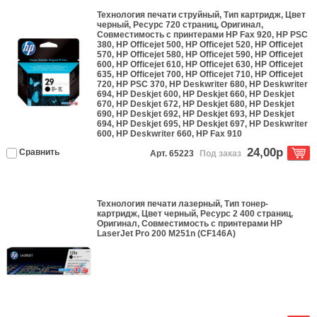
Технология печати
струйный
, Тип
картридж
, Цвет
черный
, Ресурс
720 страниц
,
Оригинал
,
Совместимость с принтерами
HP Fax 920, HP PSC
380, HP Officejet 500, HP Officejet 520, HP Officejet
570, HP Officejet 580, HP Officejet 590, HP Officejet
600, HP Officejet 610, HP Officejet 630, HP Officejet
635, HP Officejet 700, HP Officejet 710, HP Officejet
720, HP PSC 370, HP Deskwriter 680, HP Deskwriter
694, HP Deskjet 600, HP Deskjet 660, HP Deskjet
670, HP Deskjet 672, HP Deskjet 680, HP Deskjet
690, HP Deskjet 692, HP Deskjet 693, HP Deskjet
694, HP Deskjet 695, HP Deskjet 697, HP Deskwriter
600, HP Deskwriter 660, HP Fax 910
24,00р
Сравнить
Арт. 65223
Под заказ
Технология печати
лазерный
, Тип
тонер-
картридж
, Цвет
черный
, Ресурс
2 400 страниц
,
Оригинал
, Совместимость с принтерами
HP
LaserJet Pro 200 M251n (CF146A)