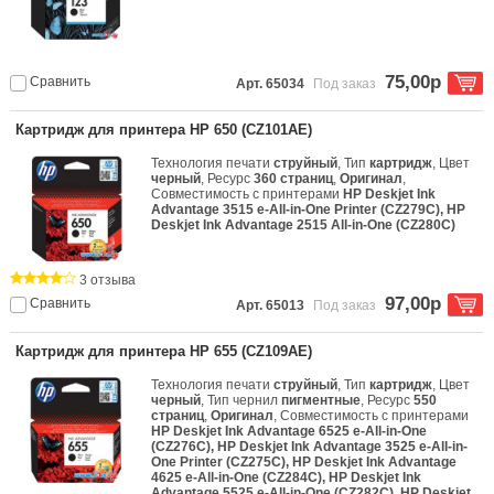
75,00р
Сравнить
Арт. 65034
Под заказ
Картридж для принтера HP 650 (CZ101AE)
Технология печати
струйный
, Тип
картридж
, Цвет
черный
, Ресурс
360 страниц
,
Оригинал
,
Совместимость с принтерами
HP Deskjet Ink
Advantage 3515 e-All-in-One Printer (CZ279C), HP
Deskjet Ink Advantage 2515 All-in-One (CZ280C)
3 отзыва
97,00р
Сравнить
Арт. 65013
Под заказ
Картридж для принтера HP 655 (CZ109AE)
Технология печати
струйный
, Тип
картридж
, Цвет
черный
, Тип чернил
пигментные
, Ресурс
550
страниц
,
Оригинал
, Совместимость с принтерами
HP Deskjet Ink Advantage 6525 e-All-in-One
(CZ276C), HP Deskjet Ink Advantage 3525 e-All-in-
One Printer (CZ275C), HP Deskjet Ink Advantage
4625 e-All-in-One (CZ284C), HP Deskjet Ink
Advantage 5525 e-All-in-One (CZ282C), HP Deskjet