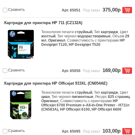
375,00р
Сравнить
Арт. 65051
Под заказ
Картридж для принтера HP 711 (CZ132A)
Технология печати
струйный
, Тип
картридж
, Цвет
желтый
, Тип чернил
водорастворимые
, Объем
29
мл
,
Оригинал
, Совместимость с принтерами
HP
Designjet T120, HP Designjet T520
169,00р
Сравнить
Арт. 65050
Под заказ
Картридж для принтера HP Officejet 933XL (CN054AE)
Технология печати
струйный
, Тип
картридж
, Цвет
циан
, Тип чернил
пигментные
, Ресурс
825 страниц
,
Оригинал
, Совместимость с принтерами
HP
Officejet 6700 Premium e-All-in-One Printer - H711n
(CN583A), HP Officejet 6100, HP Officejet 6600
103,00р
Сравнить
Арт. 65095
Под заказ