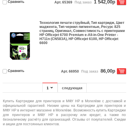
1 542,00р
Сравнить
Арт. 65369
Под заказ
Технология печати
струйный
, Тип
картридж
, Цвет
маджента
, Тип чернил
пигментные
, Ресурс
825
страниц
,
Оригинал
, Совместимость с принтерами
HP Officejet 6700 Premium e-All-in-One Printer -
H711n (CN583A), HP Officejet 6100, HP Officejet
6600
86,00р
Сравнить
Арт. 66950
Под заказ
1
следующая
Купить Картриджи для принтеров и МФУ HP в Могилёве с доставкой и
официальной гарантией. Низкие цены на Картриджи для принтеров и
МФУ HP в интернет магазине в Могилёве. Возможность купить Картриджи
для принтеров и МФУ HP в рассрочку или кредит, а также по
безналичному расчёту для организаций. Отзывы от покупателей. Скидки
и акции для постоянных клиентов.