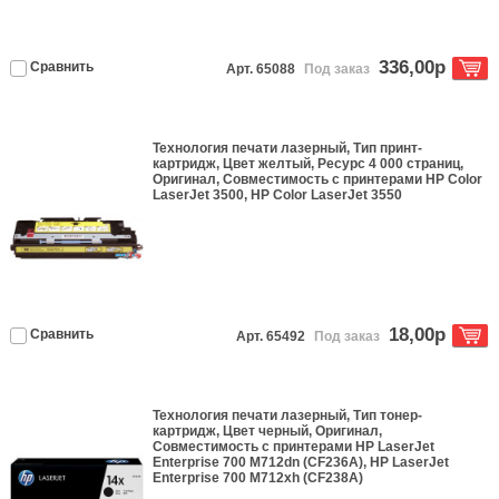
336,00р
Сравнить
Арт. 65088
Под заказ
Технология печати
лазерный
, Тип
принт-
картридж
, Цвет
желтый
, Ресурс
4 000 страниц
,
Оригинал
, Совместимость с принтерами
HP Color
LaserJet 3500, HP Color LaserJet 3550
18,00р
Сравнить
Арт. 65492
Под заказ
Технология печати
лазерный
, Тип
тонер-
картридж
, Цвет
черный
,
Оригинал
,
Совместимость с принтерами
HP LaserJet
Enterprise 700 M712dn (CF236A), HP LaserJet
Enterprise 700 M712xh (CF238A)