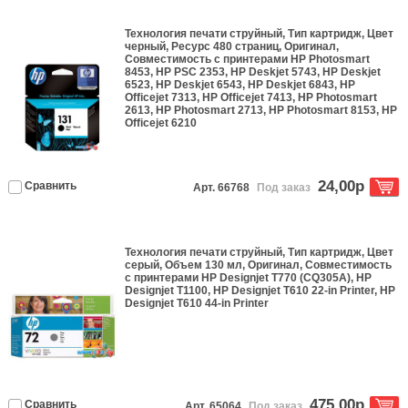
Технология печати
струйный
, Тип
картридж
, Цвет
черный
, Ресурс
480 страниц
,
Оригинал
,
Совместимость с принтерами
HP Photosmart
8453, HP PSC 2353, HP Deskjet 5743, HP Deskjet
6523, HP Deskjet 6543, HP Deskjet 6843, HP
Officejet 7313, HP Officejet 7413, HP Photosmart
2613, HP Photosmart 2713, HP Photosmart 8153, HP
Officejet 6210
24,00р
Сравнить
Арт. 66768
Под заказ
Технология печати
струйный
, Тип
картридж
, Цвет
серый
, Объем
130 мл
,
Оригинал
, Совместимость
с принтерами
HP Designjet T770 (CQ305A), HP
Designjet T1100, HP Designjet T610 22-in Printer, HP
Designjet T610 44-in Printer
475,00р
Сравнить
Арт. 65064
Под заказ