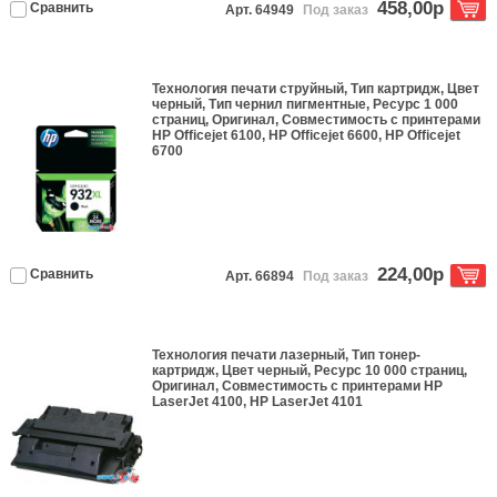
458,00р
Сравнить
Арт. 64949
Под заказ
Технология печати
струйный
, Тип
картридж
, Цвет
черный
, Тип чернил
пигментные
, Ресурс
1 000
страниц
,
Оригинал
, Совместимость с принтерами
HP Officejet 6100, HP Officejet 6600, HP Officejet
6700
224,00р
Сравнить
Арт. 66894
Под заказ
Технология печати
лазерный
, Тип
тонер-
картридж
, Цвет
черный
, Ресурс
10 000 страниц
,
Оригинал
, Совместимость с принтерами
HP
LaserJet 4100, HP LaserJet 4101