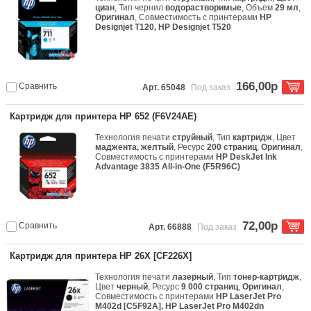
циан
, Тип чернил
водорастворимые
, Объем
29 мл
,
Оригинал
, Совместимость с принтерами
HP
Designjet T120, HP Designjet T520
166,00р
Сравнить
Арт. 65048
Под заказ
Картридж для принтера HP 652 (F6V24AE)
Технология печати
струйный
, Тип
картридж
, Цвет
маджента, желтый
, Ресурс
200 страниц
,
Оригинал
,
Совместимость с принтерами
HP DeskJet Ink
Advantage 3835 All-in-One (F5R96C)
72,00р
Сравнить
Арт. 66888
Под заказ
Картридж для принтера HP 26X [CF226X]
Технология печати
лазерный
, Тип
тонер-картридж
,
Цвет
черный
, Ресурс
9 000 страниц
,
Оригинал
,
Совместимость с принтерами
HP LaserJet Pro
M402d [C5F92A], HP LaserJet Pro M402dn