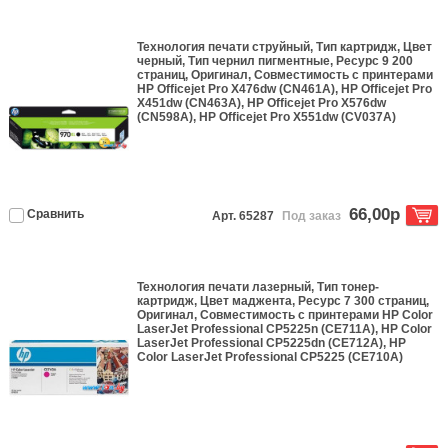
Технология печати
струйный
, Тип
картридж
, Цвет
черный
, Тип чернил
пигментные
, Ресурс
9 200
страниц
,
Оригинал
, Совместимость с принтерами
HP Officejet Pro X476dw (CN461A), HP Officejet Pro
X451dw (CN463A), HP Officejet Pro X576dw
(CN598A), HP Officejet Pro X551dw (CV037A)
66,00р
Сравнить
Арт. 65287
Под заказ
Технология печати
лазерный
, Тип
тонер-
картридж
, Цвет
маджента
, Ресурс
7 300 страниц
,
Оригинал
, Совместимость с принтерами
HP Color
LaserJet Professional CP5225n (CE711A), HP Color
LaserJet Professional CP5225dn (CE712A), HP
Color LaserJet Professional CP5225 (CE710A)