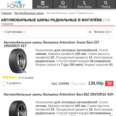
Каталог
Инфо
Контакты
Поиск
Главная
›
Автомобильные шины
› Автомобильные шины Радиальные
АВТОМОБИЛЬНЫЕ ШИНЫ РАДИАЛЬНЫЕ В МОГИЛЁВЕ
2776
товаров
Сортировка
Фильтр (1)
Автомобильные шины Белшина Artmotion Snow Бел-337
195/65R15 91T
Назначение
для легковых автомобилей
, Сезон
зимние
, Ширина профиля
195 мм
, Серия (высота
профиля)
65
, Посадочный диаметр
15
, Конструкция
радиальные
, Способ герметизации
бескамерные
,
Индекс скорости
T (до 190 км/ч)
, Индекс нагрузки
91
6 отзывов
138,00р
Сравнить
Арт. 116996
Под заказ
Автомобильные шины Белшина Artmotion Бел-262 205/55R16 91H
Назначение
для легковых автомобилей
, Сезон
летние
, Ширина профиля
205 мм
, Серия (высота
профиля)
55
, Посадочный диаметр
16
, Конструкция
радиальные
, Способ герметизации
бескамерные
,