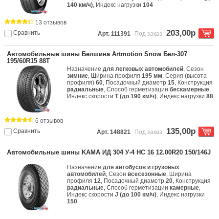
140 км/ч)
, Индекс нагрузки
104
13 отзывов
203,00р
Сравнить
Арт. 111391
Под заказ
Автомобильные шины Белшина Artmotion Snow Бел-307
195/60R15 88T
Назначение
для легковых автомобилей
, Сезон
зимние
, Ширина профиля
195 мм
, Серия (высота
профиля)
60
, Посадочный диаметр
15
, Конструкция
радиальные
, Способ герметизации
бескамерные
,
Индекс скорости
T (до 190 км/ч)
, Индекс нагрузки
88
6 отзывов
135,00р
Сравнить
Арт. 148821
Под заказ
Автомобильные шины KAMA ИД 304 У-4 НС 16 12.00R20 150/146J
Назначение
для автобусов и грузовых
автомобилей
, Сезон
всесезонные
, Ширина
профиля
12
, Посадочный диаметр
20
, Конструкция
радиальные
, Способ герметизации
камерные
,
Индекс скорости
J (до 100 км/ч)
, Индекс нагрузки
150