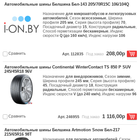
Автомобильные шины Белшина Бел-143 205/70R15C 106/104Q
Назначение
для микроавтобусов и легкогрузовых
автомобилей
, Сезон
всесезонные
, Ширина
профиля
205 мм
, Серия (высота профиля)
70
,
Посадочный диаметр
15
, Конструкция
радиальные
,
Способ герметизации
бескамерные
, Индекс
скорости
Q (до 160 км/ч)
, Индекс нагрузки
106
208,00р
Сравнить
Арт. 112835
Под заказ
Автомобильные шины Continental WinterContact TS 850 P SUV
245/45R18 96V
Назначение
для внедорожников
, Сезон
зимние
,
Ширина профиля
245 мм
, Серия (высота профиля)
45
, Посадочный диаметр
18
, Конструкция
радиальные
, Способ герметизации
бескамерные
,
Индекс скорости
V (до 240 км/ч)
, Индекс нагрузки
96
1 116,00р
Сравнить
Арт. 246955
Под заказ
Автомобильные шины Белшина Artmotion Snow Бел-217
215/65R16 98T
Назначение
для легковых автомобилей
, Сезон