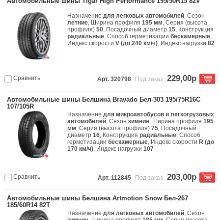
Автомобильные шины Tigar High Performance 195/50R15 82V
Назначение
для легковых автомобилей
, Сезон
летние
, Ширина профиля
195 мм
, Серия (высота
профиля)
50
, Посадочный диаметр
15
, Конструкция
радиальные
, Способ герметизации
бескамерные
,
Индекс скорости
V (до 240 км/ч)
, Индекс нагрузки
82
229,00р
Сравнить
Арт. 320798
Под заказ
Автомобильные шины Белшина Bravado Бел-303 195/75R16C
107/105R
Назначение
для микроавтобусов и легкогрузовых
автомобилей
, Сезон
зимние
, Ширина профиля
195
мм
, Серия (высота профиля)
75
, Посадочный
диаметр
16
, Конструкция
радиальные
, Способ
герметизации
бескамерные
, Индекс скорости
R (до
170 км/ч)
, Индекс нагрузки
107
203,00р
Сравнить
Арт. 112845
Под заказ
Автомобильные шины Белшина Artmotion Snow Бел-267
185/60R14 82T
Назначение
для легковых автомобилей
, Сезон