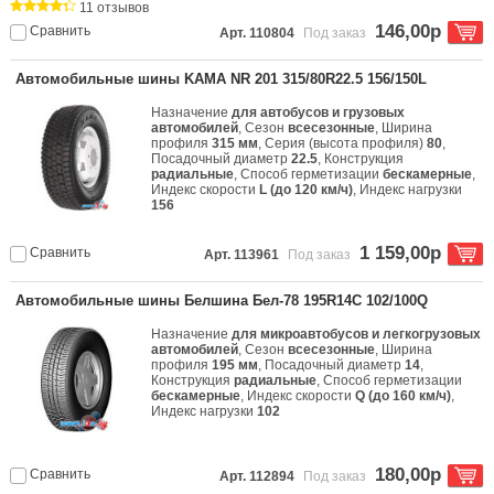
11 отзывов
146,00р
Сравнить
Арт. 110804
Под заказ
Автомобильные шины KAMA NR 201 315/80R22.5 156/150L
Назначение
для автобусов и грузовых
автомобилей
, Сезон
всесезонные
, Ширина
профиля
315 мм
, Серия (высота профиля)
80
,
Посадочный диаметр
22.5
, Конструкция
радиальные
, Способ герметизации
бескамерные
,
Индекс скорости
L (до 120 км/ч)
, Индекс нагрузки
156
1 159,00р
Сравнить
Арт. 113961
Под заказ
Автомобильные шины Белшина Бел-78 195R14C 102/100Q
Назначение
для микроавтобусов и легкогрузовых
автомобилей
, Сезон
всесезонные
, Ширина
профиля
195 мм
, Посадочный диаметр
14
,
Конструкция
радиальные
, Способ герметизации
бескамерные
, Индекс скорости
Q (до 160 км/ч)
,
Индекс нагрузки
102
180,00р
Сравнить
Арт. 112894
Под заказ