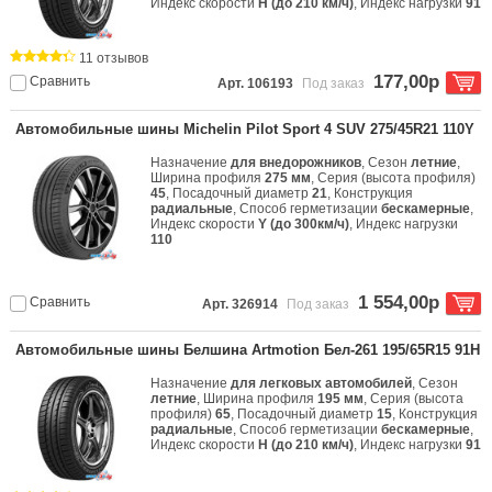
Индекс скорости
H (до 210 км/ч)
, Индекс нагрузки
91
11 отзывов
177,00р
Сравнить
Арт. 106193
Под заказ
Автомобильные шины Michelin Pilot Sport 4 SUV 275/45R21 110Y
Назначение
для внедорожников
, Сезон
летние
,
Ширина профиля
275 мм
, Серия (высота профиля)
45
, Посадочный диаметр
21
, Конструкция
радиальные
, Способ герметизации
бескамерные
,
Индекс скорости
Y (до 300км/ч)
, Индекс нагрузки
110
1 554,00р
Сравнить
Арт. 326914
Под заказ
Автомобильные шины Белшина Artmotion Бел-261 195/65R15 91H
Назначение
для легковых автомобилей
, Сезон
летние
, Ширина профиля
195 мм
, Серия (высота
профиля)
65
, Посадочный диаметр
15
, Конструкция
радиальные
, Способ герметизации
бескамерные
,
Индекс скорости
H (до 210 км/ч)
, Индекс нагрузки
91