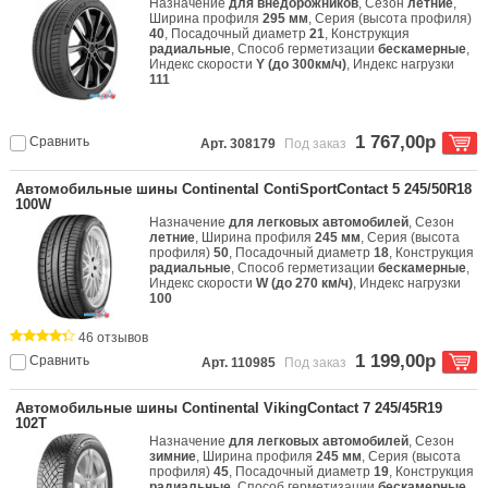
Назначение
для внедорожников
, Сезон
летние
,
Ширина профиля
295 мм
, Серия (высота профиля)
40
, Посадочный диаметр
21
, Конструкция
радиальные
, Способ герметизации
бескамерные
,
Индекс скорости
Y (до 300км/ч)
, Индекс нагрузки
111
1 767,00р
Сравнить
Арт. 308179
Под заказ
Автомобильные шины Continental ContiSportContact 5 245/50R18
100W
Назначение
для легковых автомобилей
, Сезон
летние
, Ширина профиля
245 мм
, Серия (высота
профиля)
50
, Посадочный диаметр
18
, Конструкция
радиальные
, Способ герметизации
бескамерные
,
Индекс скорости
W (до 270 км/ч)
, Индекс нагрузки
100
46 отзывов
1 199,00р
Сравнить
Арт. 110985
Под заказ
Автомобильные шины Continental VikingContact 7 245/45R19
102T
Назначение
для легковых автомобилей
, Сезон
зимние
, Ширина профиля
245 мм
, Серия (высота
профиля)
45
, Посадочный диаметр
19
, Конструкция
радиальные
, Способ герметизации
бескамерные
,