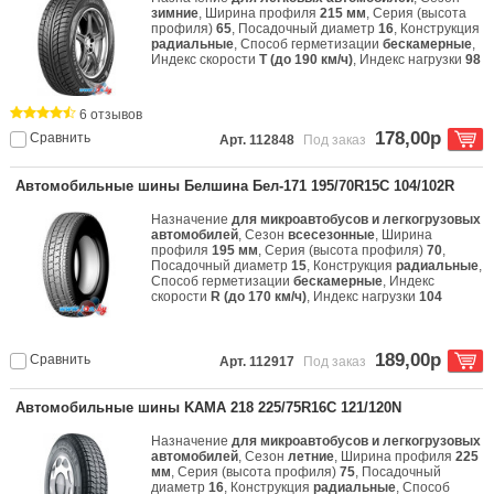
зимние
, Ширина профиля
215 мм
, Серия (высота
профиля)
65
, Посадочный диаметр
16
, Конструкция
радиальные
, Способ герметизации
бескамерные
,
Индекс скорости
T (до 190 км/ч)
, Индекс нагрузки
98
6 отзывов
178,00р
Сравнить
Арт. 112848
Под заказ
Автомобильные шины Белшина Бел-171 195/70R15C 104/102R
Назначение
для микроавтобусов и легкогрузовых
автомобилей
, Сезон
всесезонные
, Ширина
профиля
195 мм
, Серия (высота профиля)
70
,
Посадочный диаметр
15
, Конструкция
радиальные
,
Способ герметизации
бескамерные
, Индекс
скорости
R (до 170 км/ч)
, Индекс нагрузки
104
189,00р
Сравнить
Арт. 112917
Под заказ
Автомобильные шины KAMA 218 225/75R16C 121/120N
Назначение
для микроавтобусов и легкогрузовых
автомобилей
, Сезон
летние
, Ширина профиля
225
мм
, Серия (высота профиля)
75
, Посадочный
диаметр
16
, Конструкция
радиальные
, Способ