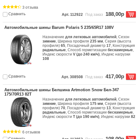
3 отзыва
188,00р
Сравнить
Арт. 112922
Под заказ
Автомобильные шины Barum Polaris 5 235/65R17 108V
Назначение
для легковых автомобилей
, Сезон
зимние
, Ширина профиля
235 мм
, Серия (высота
профиля)
65
, Посадочный диаметр
17
, Конструкция
радиальные
, Способ герметизации
бескамерные
,
Индекс скорости
V (до 240 км/ч)
, Индекс нагрузки
108
417,00р
Сравнить
Арт. 308508
Под заказ
Автомобильные шины Белшина Artmotion Snow Бел-347
175/70R13 82T
Назначение
для легковых автомобилей
, Сезон
зимние
, Ширина профиля
175 мм
, Серия (высота
профиля)
70
, Посадочный диаметр
13
, Конструкция
радиальные
, Способ герметизации
бескамерные
,
Индекс скорости
T (до 190 км/ч)
, Индекс нагрузки
82
6 отзывов
108,00р
Сравнить