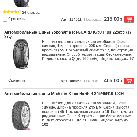
24 отзыва
215,00р
Сравнить
Арт. 114011
Под заказ
Автомобильные шины Yokohama iceGUARD iG50 Plus 225/55R17
97Q
Назначение
для легковых автомобилей
, Сезон
зимние
, Ширина профиля
225 мм
, Серия (высота
профиля)
55
, Посадочный диаметр
17
, Конструкция
радиальные
, Способ герметизации
бескамерные
,
Индекс скорости
Q (до 160 км/ч)
, Индекс нагрузки
97
465,00р
Сравнить
Арт. 308063
Под заказ
Автомобильные шины Michelin X-Ice North 4 245/45R19 102H
Назначение
для легковых автомобилей
, Сезон
зимние
, Ширина профиля
245 мм
, Серия (высота
профиля)
45
, Посадочный диаметр
19
, Конструкция
радиальные
, Способ герметизации
бескамерные
,
Индекс скорости
H (до 210 км/ч)
, Индекс нагрузки
102