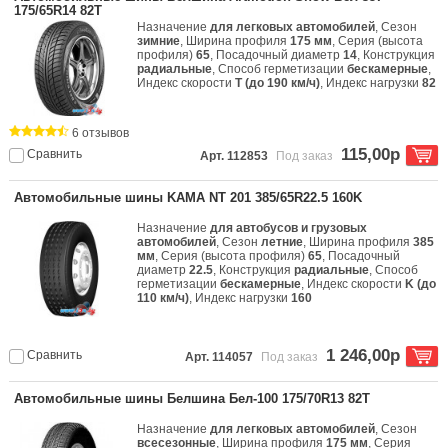
175/65R14 82T
Назначение
для легковых автомобилей
, Сезон
зимние
, Ширина профиля
175 мм
, Серия (высота
профиля)
65
, Посадочный диаметр
14
, Конструкция
радиальные
, Способ герметизации
бескамерные
,
Индекс скорости
T (до 190 км/ч)
, Индекс нагрузки
82
6 отзывов
115,00р
Сравнить
Арт. 112853
Под заказ
Автомобильные шины KAMA NT 201 385/65R22.5 160K
Назначение
для автобусов и грузовых
автомобилей
, Сезон
летние
, Ширина профиля
385
мм
, Серия (высота профиля)
65
, Посадочный
диаметр
22.5
, Конструкция
радиальные
, Способ
герметизации
бескамерные
, Индекс скорости
K (до
110 км/ч)
, Индекс нагрузки
160
1 246,00р
Сравнить
Арт. 114057
Под заказ
Автомобильные шины Белшина Бел-100 175/70R13 82T
Назначение
для легковых автомобилей
, Сезон
всесезонные
, Ширина профиля
175 мм
, Серия