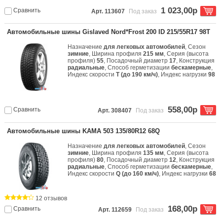
1 023,00р
Сравнить
Арт. 113607
Под заказ
Автомобильные шины Gislaved Nord*Frost 200 ID 215/55R17 98T
Назначение
для легковых автомобилей
, Сезон
зимние
, Ширина профиля
215 мм
, Серия (высота
профиля)
55
, Посадочный диаметр
17
, Конструкция
радиальные
, Способ герметизации
бескамерные
,
Индекс скорости
T (до 190 км/ч)
, Индекс нагрузки
98
558,00р
Сравнить
Арт. 308407
Под заказ
Автомобильные шины KAMA 503 135/80R12 68Q
Назначение
для легковых автомобилей
, Сезон
зимние
, Ширина профиля
135 мм
, Серия (высота
профиля)
80
, Посадочный диаметр
12
, Конструкция
радиальные
, Способ герметизации
бескамерные
,
Индекс скорости
Q (до 160 км/ч)
, Индекс нагрузки
68
12 отзывов
168,00р
Сравнить
Арт. 112659
Под заказ