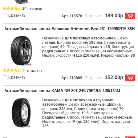
49 отзывов
189,00р
Сравнить
Арт. 116576
Под заказ
Автомобильные шины Белшина Artmotion Бел-281 195/60R15 88H
Назначение
для легковых автомобилей
, Сезон
летние
, Ширина профиля
195 мм
, Серия (высота
профиля)
60
, Посадочный диаметр
15
, Конструкция
радиальные
, Способ герметизации
бескамерные
,
Индекс скорости
H (до 210 км/ч)
, Индекс нагрузки
88
11 отзывов
152,00р
Сравнить
Арт. 110809
Под заказ
Автомобильные шины KAMA NR 201 245/70R19.5 136/134M
Назначение
для автобусов и грузовых
автомобилей
, Сезон
всесезонные
, Ширина
профиля
245 мм
, Серия (высота профиля)
70
,
Посадочный диаметр
19.5
, Конструкция
радиальные
, Способ герметизации
бескамерные
,
Индекс скорости
M (до 130 км/ч)
, Индекс нагрузки
136