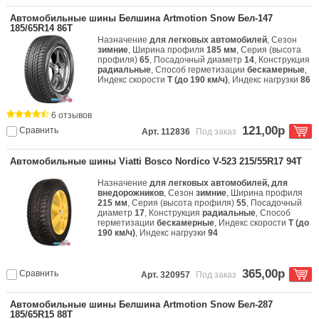
Автомобильные шины Белшина Artmotion Snow Бел-147
185/65R14 86T
Назначение
для легковых автомобилей
, Сезон
зимние
, Ширина профиля
185 мм
, Серия (высота
профиля)
65
, Посадочный диаметр
14
, Конструкция
радиальные
, Способ герметизации
бескамерные
,
Индекс скорости
T (до 190 км/ч)
, Индекс нагрузки
86
6 отзывов
121,00р
Сравнить
Арт. 112836
Под заказ
Автомобильные шины Viatti Bosco Nordico V-523 215/55R17 94T
Назначение
для легковых автомобилей, для
внедорожников
, Сезон
зимние
, Ширина профиля
215 мм
, Серия (высота профиля)
55
, Посадочный
диаметр
17
, Конструкция
радиальные
, Способ
герметизации
бескамерные
, Индекс скорости
T (до
190 км/ч)
, Индекс нагрузки
94
365,00р
Сравнить
Арт. 320957
Под заказ
Автомобильные шины Белшина Artmotion Snow Бел-287
185/65R15 88T