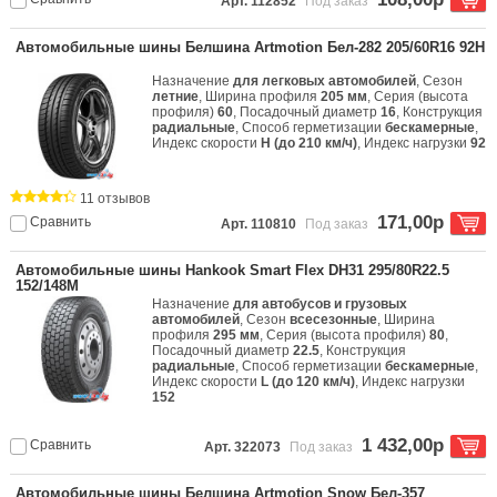
Арт. 112852
Под заказ
Автомобильные шины Белшина Artmotion Бел-282 205/60R16 92H
Назначение
для легковых автомобилей
, Сезон
летние
, Ширина профиля
205 мм
, Серия (высота
профиля)
60
, Посадочный диаметр
16
, Конструкция
радиальные
, Способ герметизации
бескамерные
,
Индекс скорости
H (до 210 км/ч)
, Индекс нагрузки
92
11 отзывов
171,00р
Сравнить
Арт. 110810
Под заказ
Автомобильные шины Hankook Smart Flex DH31 295/80R22.5
152/148M
Назначение
для автобусов и грузовых
автомобилей
, Сезон
всесезонные
, Ширина
профиля
295 мм
, Серия (высота профиля)
80
,
Посадочный диаметр
22.5
, Конструкция
радиальные
, Способ герметизации
бескамерные
,
Индекс скорости
L (до 120 км/ч)
, Индекс нагрузки
152
1 432,00р
Сравнить
Арт. 322073
Под заказ
Автомобильные шины Белшина Artmotion Snow Бел-357