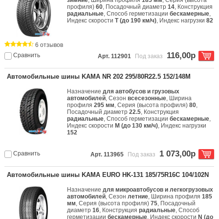
зимние
, Ширина профиля
185 мм
, Серия (высота
профиля)
60
, Посадочный диаметр
14
, Конструкция
радиальные
, Способ герметизации
бескамерные
,
Индекс скорости
T (до 190 км/ч)
, Индекс нагрузки
82
6 отзывов
116,00р
Сравнить
Арт. 112901
Под заказ
Автомобильные шины KAMA NR 202 295/80R22.5 152/148M
Назначение
для автобусов и грузовых
автомобилей
, Сезон
всесезонные
, Ширина
профиля
295 мм
, Серия (высота профиля)
80
,
Посадочный диаметр
22.5
, Конструкция
радиальные
, Способ герметизации
бескамерные
,
Индекс скорости
M (до 130 км/ч)
, Индекс нагрузки
152
1 073,00р
Сравнить
Арт. 113965
Под заказ
Автомобильные шины KAMA EURO HK-131 185/75R16C 104/102N
Назначение
для микроавтобусов и легкогрузовых
автомобилей
, Сезон
летние
, Ширина профиля
185
мм
, Серия (высота профиля)
75
, Посадочный
диаметр
16
, Конструкция
радиальные
, Способ
герметизации
бескамерные
, Индекс скорости
N (до