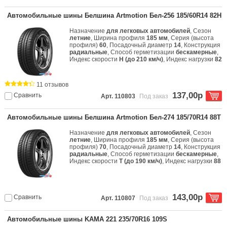
Автомобильные шины Белшина Artmotion Бел-256 185/60R14 82H
Назначение
для легковых автомобилей
, Сезон
летние
, Ширина профиля
185 мм
, Серия (высота
профиля)
60
, Посадочный диаметр
14
, Конструкция
радиальные
, Способ герметизации
бескамерные
,
Индекс скорости
H (до 210 км/ч)
, Индекс нагрузки
82
11 отзывов
137,00р
Сравнить
Арт. 110803
Под заказ
Автомобильные шины Белшина Artmotion Бел-274 185/70R14 88T
Назначение
для легковых автомобилей
, Сезон
летние
, Ширина профиля
185 мм
, Серия (высота
профиля)
70
, Посадочный диаметр
14
, Конструкция
радиальные
, Способ герметизации
бескамерные
,
Индекс скорости
T (до 190 км/ч)
, Индекс нагрузки
88
143,00р
Сравнить
Арт. 110807
Под заказ
Автомобильные шины KAMA 221 235/70R16 109S