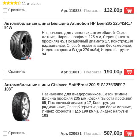
11 отзывов
132,00р
Сравнить
Арт. 110828
Под заказ
Автомобильные шины Белшина Artmotion HP Бел-285 225/45R17
94W
Назначение
для легковых автомобилей
, Сезон
летние
, Ширина профиля
225 мм
, Серия (высота
профиля)
45
, Посадочный диаметр
17
, Конструкция
радиальные
, Способ герметизации
бескамерные
,
Индекс скорости
W (до 270 км/ч)
, Индекс нагрузки
94
190,00р
Сравнить
Арт. 110813
Под заказ
Автомобильные шины Gislaved Soft*Frost 200 SUV 235/65R17
108T
Назначение
для внедорожников
, Сезон
зимние
,
Ширина профиля
235 мм
, Серия (высота профиля)
65
, Посадочный диаметр
17
, Конструкция
радиальные
, Способ герметизации
бескамерные
,
Индекс скорости
T (до 190 км/ч)
, Индекс нагрузки
108
507,00р
Сравнить
Арт. 320631
Под заказ