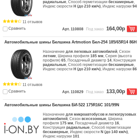
радиальные
, Способ герметизации
бескамерные
,
Индекс скорости
H (до 210 км/ч)
, Индекс нагрузки
94
11 отзывов
164,00р
Сравнить
Арт. 110808
Под заказ
Автомобильные шины Белшина Artmotion Бел-254 185/65R14 86H
Назначение
для легковых автомобилей
, Сезон
летние
, Ширина профиля
185 мм
, Серия (высота
профиля)
65
, Посадочный диаметр
14
, Конструкция
радиальные
, Способ герметизации
бескамерные
,
Индекс скорости
H (до 210 км/ч)
, Индекс нагрузки
86
11 отзывов
133,00р
Сравнить
Арт. 110829
Под заказ
Автомобильные шины Белшина БИ-522 175R16C 101/99N
Назначение
для микроавтобусов и легкогрузовых
автомобилей
, Сезон
всесезонные
, Ширина
профиля
175 мм
, Посадочный диаметр
16
,
Конструкция
радиальные
, Способ герметизации
бескамерные
, Индекс скорости
N (до 140 км/ч)
,
Индекс нагрузки
101