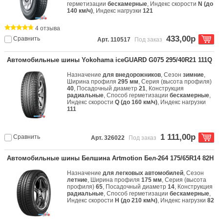
герметизации
бескамерные
, Индекс скорости
N (до
140 км/ч)
, Индекс нагрузки
121
4 отзыва
433,00р
Сравнить
Арт. 110517
Под заказ
Автомобильные шины Yokohama iceGUARD G075 295/40R21 111Q
Назначение
для внедорожников
, Сезон
зимние
,
Ширина профиля
295 мм
, Серия (высота профиля)
40
, Посадочный диаметр
21
, Конструкция
радиальные
, Способ герметизации
бескамерные
,
Индекс скорости
Q (до 160 км/ч)
, Индекс нагрузки
111
1 111,00р
Сравнить
Арт. 326022
Под заказ
Автомобильные шины Белшина Artmotion Бел-264 175/65R14 82H
Назначение
для легковых автомобилей
, Сезон
летние
, Ширина профиля
175 мм
, Серия (высота
профиля)
65
, Посадочный диаметр
14
, Конструкция
радиальные
, Способ герметизации
бескамерные
,
Индекс скорости
H (до 210 км/ч)
, Индекс нагрузки
82