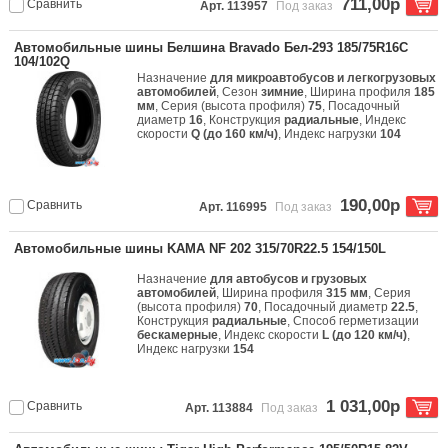
711,00р
Сравнить
Арт. 113957
Под заказ
Автомобильные шины Белшина Bravado Бел-293 185/75R16C
104/102Q
Назначение
для микроавтобусов и легкогрузовых
автомобилей
, Сезон
зимние
, Ширина профиля
185
мм
, Серия (высота профиля)
75
, Посадочный
диаметр
16
, Конструкция
радиальные
, Индекс
скорости
Q (до 160 км/ч)
, Индекс нагрузки
104
190,00р
Сравнить
Арт. 116995
Под заказ
Автомобильные шины KAMA NF 202 315/70R22.5 154/150L
Назначение
для автобусов и грузовых
автомобилей
, Ширина профиля
315 мм
, Серия
(высота профиля)
70
, Посадочный диаметр
22.5
,
Конструкция
радиальные
, Способ герметизации
бескамерные
, Индекс скорости
L (до 120 км/ч)
,
Индекс нагрузки
154
1 031,00р
Сравнить
Арт. 113884
Под заказ