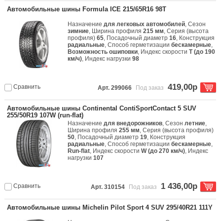
Автомобильные шины Formula ICE 215/65R16 98T
Назначение
для легковых автомобилей
, Сезон
зимние
, Ширина профиля
215 мм
, Серия (высота
профиля)
65
, Посадочный диаметр
16
, Конструкция
радиальные
, Способ герметизации
бескамерные
,
Возможность ошиповки
, Индекс скорости
T (до 190
км/ч)
, Индекс нагрузки
98
419,00р
Сравнить
Арт. 299066
Под заказ
Автомобильные шины Continental ContiSportContact 5 SUV
255/50R19 107W (run-flat)
Назначение
для внедорожников
, Сезон
летние
,
Ширина профиля
255 мм
, Серия (высота профиля)
50
, Посадочный диаметр
19
, Конструкция
радиальные
, Способ герметизации
бескамерные
,
Run-flat
, Индекс скорости
W (до 270 км/ч)
, Индекс
нагрузки
107
1 436,00р
Сравнить
Арт. 310154
Под заказ
Автомобильные шины Michelin Pilot Sport 4 SUV 295/40R21 111Y