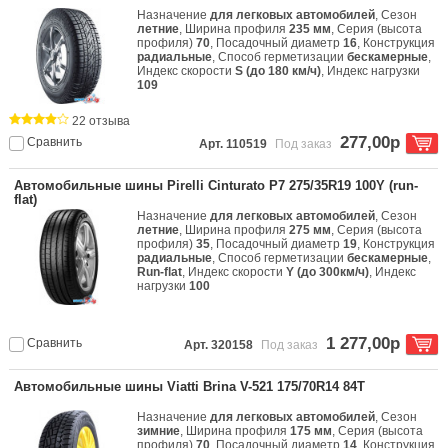
Назначение
для легковых автомобилей
, Сезон
летние
, Ширина профиля
235 мм
, Серия (высота
профиля)
70
, Посадочный диаметр
16
, Конструкция
радиальные
, Способ герметизации
бескамерные
,
Индекс скорости
S (до 180 км/ч)
, Индекс нагрузки
109
22 отзыва
277,00р
Сравнить
Арт. 110519
Под заказ
Автомобильные шины Pirelli Cinturato P7 275/35R19 100Y (run-
flat)
Назначение
для легковых автомобилей
, Сезон
летние
, Ширина профиля
275 мм
, Серия (высота
профиля)
35
, Посадочный диаметр
19
, Конструкция
радиальные
, Способ герметизации
бескамерные
,
Run-flat
, Индекс скорости
Y (до 300км/ч)
, Индекс
нагрузки
100
1 277,00р
Сравнить
Арт. 320158
Под заказ
Автомобильные шины Viatti Brina V-521 175/70R14 84T
Назначение
для легковых автомобилей
, Сезон
зимние
, Ширина профиля
175 мм
, Серия (высота
профиля)
70
, Посадочный диаметр
14
, Конструкция