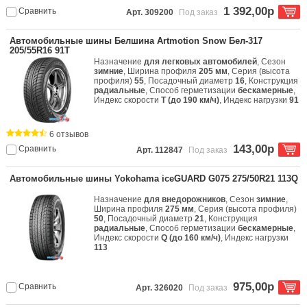
1 392,00р
Сравнить
Арт. 309200
Под заказ
Автомобильные шины Белшина Artmotion Snow Бел-317
205/55R16 91T
Назначение
для легковых автомобилей
, Сезон
зимние
, Ширина профиля
205 мм
, Серия (высота
профиля)
55
, Посадочный диаметр
16
, Конструкция
радиальные
, Способ герметизации
бескамерные
,
Индекс скорости
T (до 190 км/ч)
, Индекс нагрузки
91
6 отзывов
143,00р
Сравнить
Арт. 112847
Под заказ
Автомобильные шины Yokohama iceGUARD G075 275/50R21 113Q
Назначение
для внедорожников
, Сезон
зимние
,
Ширина профиля
275 мм
, Серия (высота профиля)
50
, Посадочный диаметр
21
, Конструкция
радиальные
, Способ герметизации
бескамерные
,
Индекс скорости
Q (до 160 км/ч)
, Индекс нагрузки
113
975,00р
Сравнить
Арт. 326020
Под заказ