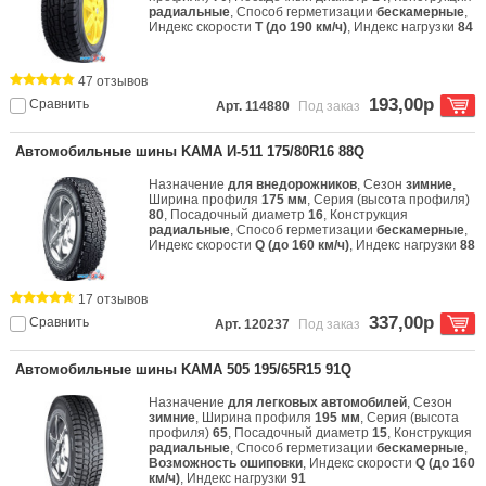
радиальные
, Способ герметизации
бескамерные
,
Индекс скорости
T (до 190 км/ч)
, Индекс нагрузки
84
47 отзывов
193,00р
Сравнить
Арт. 114880
Под заказ
Автомобильные шины KAMA И-511 175/80R16 88Q
Назначение
для внедорожников
, Сезон
зимние
,
Ширина профиля
175 мм
, Серия (высота профиля)
80
, Посадочный диаметр
16
, Конструкция
радиальные
, Способ герметизации
бескамерные
,
Индекс скорости
Q (до 160 км/ч)
, Индекс нагрузки
88
17 отзывов
337,00р
Сравнить
Арт. 120237
Под заказ
Автомобильные шины KAMA 505 195/65R15 91Q
Назначение
для легковых автомобилей
, Сезон
зимние
, Ширина профиля
195 мм
, Серия (высота
профиля)
65
, Посадочный диаметр
15
, Конструкция
радиальные
, Способ герметизации
бескамерные
,
Возможность ошиповки
, Индекс скорости
Q (до 160
км/ч)
, Индекс нагрузки
91