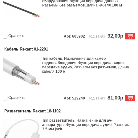
оборудования
, Функции
передача данных
,
Разъемы
без разъемов
, Длина кабеля
100 м
92,00р
Сравнить
Арт. 605902
Под заказ
Кабель Rexant 01-2201
Тип
кабель
, Назначение
для камер
видеонаблюдения
, Функции
передача видео,
передача аудио
, Разъемы
без разъемов
, Длина
кабеля
100 м
81,00р
Сравнить
Арт. 529240
Под заказ
Разветвитель Rexant 18-1102
Тип
разветвитель
, Назначение
для av-
аппаратуры
, Функции
передача аудио
, Разъемы
3.5 мм jack