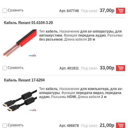
37,00р
Сравнить
Арт. 647748
Под заказ
Кабель Rexant 01-6104-3-20
Тип
кабель
, Назначение
для av-аппаратуры, для
автоакустики
, Функции
передача аудио
, Разъемы
без разъемов
, Длина кабеля
20 м
33,00р
Сравнить
Арт. 401811
Под заказ
Кабель Rexant 17-6204
Тип
кабель
, Назначение
для компьютера, для av-
аппаратуры
, Функции
передача видео, передача
аудио
, Разъемы
HDMI
, Длина кабеля
2 м
21,00р
Сравнить
Арт. 486878
Под заказ