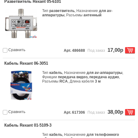
Разветвитель Rexant 05-6101
Тип
разветвитель
, Назначение
для av-
аппаратуры
, Разъемы
антенный
17,00р
Сравнить
Арт. 486688
Под заказ
Кабель Rexant 06-3051
Тип
кабель
, Назначение
для av-аппаратуры
,
Функции
передача видео, передача аудио
,
Разъемы
RCA
, Длина кабеля
3 м
38,00р
Сравнить
Арт. 617306
Под заказ
Кабель Rexant 01-5109-3
Тип
кабель
, Назначение
для телефонного