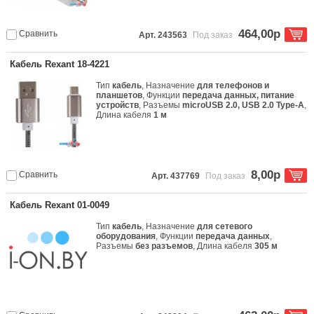
464,00р
Сравнить
Арт. 243563
Под заказ
Кабель Rexant 18-4221
Тип
кабель
, Назначение
для телефонов и
планшетов
, Функции
передача данных, питание
устройств
, Разъемы
microUSB 2.0, USB 2.0 Type-A
,
Длина кабеля
1 м
8,00р
Сравнить
Арт. 437769
Под заказ
Кабель Rexant 01-0049
Тип
кабель
, Назначение
для сетевого
оборудования
, Функции
передача данных
,
Разъемы
без разъемов
, Длина кабеля
305 м