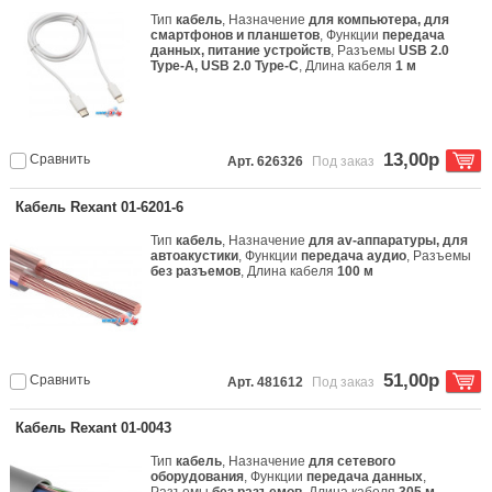
Тип
кабель
, Назначение
для компьютера, для
смартфонов и планшетов
, Функции
передача
данных, питание устройств
, Разъемы
USB 2.0
Type-A, USB 2.0 Type-C
, Длина кабеля
1 м
13,00р
Сравнить
Арт. 626326
Под заказ
Кабель Rexant 01-6201-6
Тип
кабель
, Назначение
для av-аппаратуры, для
автоакустики
, Функции
передача аудио
, Разъемы
без разъемов
, Длина кабеля
100 м
51,00р
Сравнить
Арт. 481612
Под заказ
Кабель Rexant 01-0043
Тип
кабель
, Назначение
для сетевого
оборудования
, Функции
передача данных
,