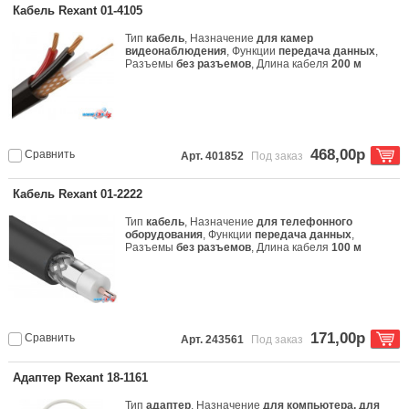
Кабель Rexant 01-4105
Тип
кабель
, Назначение
для камер
видеонаблюдения
, Функции
передача данных
,
Разъемы
без разъемов
, Длина кабеля
200 м
468,00р
Сравнить
Арт. 401852
Под заказ
Кабель Rexant 01-2222
Тип
кабель
, Назначение
для телефонного
оборудования
, Функции
передача данных
,
Разъемы
без разъемов
, Длина кабеля
100 м
171,00р
Сравнить
Арт. 243561
Под заказ
Адаптер Rexant 18-1161
Тип
адаптер
, Назначение
для компьютера, для