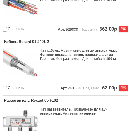
Разъемы
без разъемов
, Длина кабеля
305 м
562,00р
Сравнить
Арт. 526838
Под заказ
Кабель Rexant 01-2401-2
Тип
кабель
, Назначение
для av-аппаратуры
,
Функции
передача видео, передача аудио
,
Разъемы
без разъемов
, Длина кабеля
100 м
62,00р
Сравнить
Арт. 481600
Под заказ
Разветвитель Rexant 05-6102
Тип
разветвитель
, Назначение
для av-
аппаратуры
, Разъемы
антенный