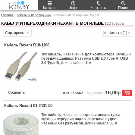
Каталог
Инфо
Контакты
Поиск
Главная
›
Кабели и переходники
› Кабели и переходники Rexant
КАБЕЛИ И ПЕРЕХОДНИКИ REXANT В МОГИЛЁВЕ
122 товара
Сортировка
Фильтр (1)
Кабель Rexant R18-1106
Тип
кабель
, Назначение
для компьютера
, Функции
передача данных
, Разъемы
USB 2.0 Type A, USB
2.0 Type B
, Длина кабеля
3 м
16,00р
Сравнить
Арт. 115662
Под заказ
Кабель Rexant 01-2431-50
Тип
кабель
, Назначение
для av-аппаратуры
,
Функции
передача видео, передача аудио
,
Разъемы
без разъемов
, Длина кабеля
50 м