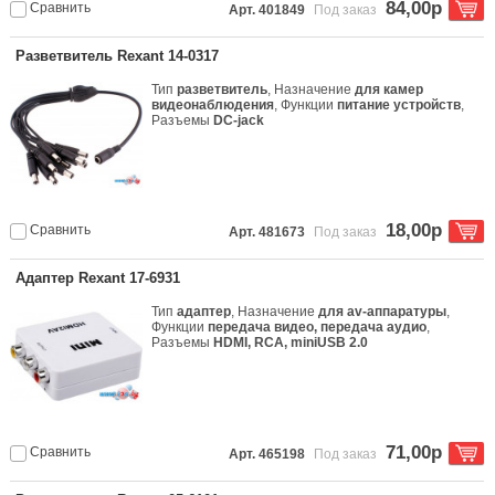
84,00р
Сравнить
Арт. 401849
Под заказ
Разветвитель Rexant 14-0317
Тип
разветвитель
, Назначение
для камер
видеонаблюдения
, Функции
питание устройств
,
Разъемы
DC-jack
18,00р
Сравнить
Арт. 481673
Под заказ
Адаптер Rexant 17-6931
Тип
адаптер
, Назначение
для av-аппаратуры
,
Функции
передача видео, передача аудио
,
Разъемы
HDMI, RCA, miniUSB 2.0
71,00р
Сравнить
Арт. 465198
Под заказ