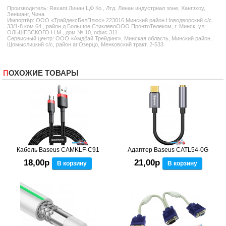
Производитель:
Rexant
Линан ЦФ Ко., Лтд. Линан индустриал зоне, Хангзхоу,
Зенїианг, Чина.
Импортёр: ООО «ТрайдексБелПлюс» 223016 Минский район Новодворский с/с
33/1-8 ком.64 , район д.Большое СтиклевоООО ПронтоТелеком, г. Минск, ул.
ОЛЬШЕВСКОГО Н.М., дом № 10, офис 311
Сервисный центр: ООО «Амдбай Трейдинг», Минская область, Минский район,
Щомыслицкий с/с, район аг.Озерцо, Менковский тракт, 2-533
ПОХОЖИЕ ТОВАРЫ
Кабель Baseus CAMKLF-C91
Адаптер Baseus CATL54-0G
18,00р
21,00р
В корзину
В корзину