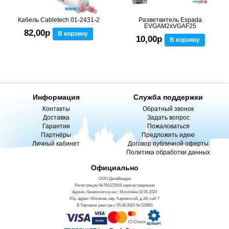
Кабель Cabletech 01-2431-2
Разветвитель Espada
EVGAM2xVGAF25
82,00р
В корзину
10,00р
В корзину
Информация
Служба поддержки
Контакты
Обратный звонок
Доставка
Задать вопрос
Гарантии
Пожаловаться
Партнёры
Предложить идею
Личный кабинет
Договор публичной оферты
Политика обработки данных
Официально
ООО ДанаВендра
Регистрации №791372916 зарегистрировано
Админ. Ленинского р-на г. Могилёва 02.05.2024
Юр. адрес: Могилев, пер. Карпинской, д.2А, каб 7
В Торговом реестре с 05.08.2024 №723581