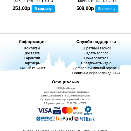
Кабель Rexant 01-4013
Кабель Rexant 01-4014
251,00р
508,00р
В корзину
В корзину
Информация
Служба поддержки
Контакты
Обратный звонок
Доставка
Задать вопрос
Гарантии
Пожаловаться
Партнёры
Предложить идею
Личный кабинет
Договор публичной оферты
Политика обработки данных
Официально
ООО ДанаВендра
Регистрации №791372916 зарегистрировано
Админ. Ленинского р-на г. Могилёва 02.05.2024
Юр. адрес: Могилев, пер. Карпинской, д.2А, каб 7
В Торговом реестре с 05.08.2024 №723581