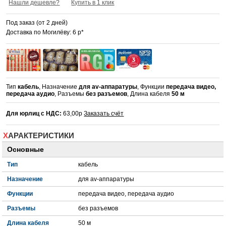
Нашли дешевле?
Купить в 1 клик
Под заказ (от 2 дней)
Доставка по Могилёву: 6 р*
Тип
кабель
, Назначение
для av-аппаратуры
, Функции
передача видео,
передача аудио
, Разъемы
без разъемов
, Длина кабеля
50 м
Для юрлиц с НДС:
63,00р
Заказать счёт
ХАРАКТЕРИСТИКИ
Основные
Тип
кабель
Назначение
для av-аппаратуры
Функции
передача видео, передача аудио
Разъемы
без разъемов
Длина кабеля
50 м