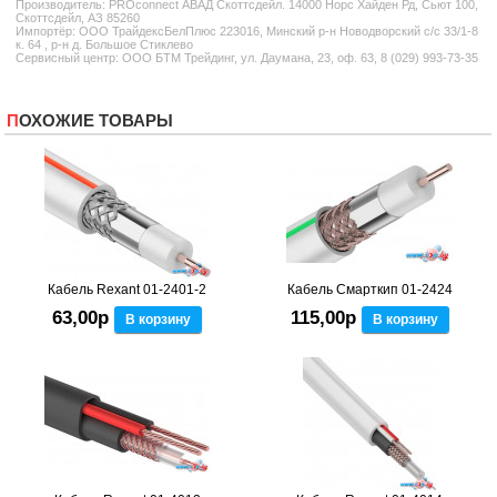
Производитель:
PROconnect
АВАД Скоттсдейл. 14000 Норс Хайден Рд, Сьют 100,
Скоттсдейл, АЗ 85260
Импортёр: ООО ТрайдексБелПлюс 223016, Минский р-н Новодворский с/с 33/1-8
к. 64 , р-н д. Большое Стиклево
Сервисный центр: ООО БТМ Трейдинг, ул. Даумана, 23, оф. 63, 8 (029) 993-73-35
ПОХОЖИЕ ТОВАРЫ
Кабель Rexant 01-2401-2
Кабель Смарткип 01-2424
63,00р
115,00р
В корзину
В корзину