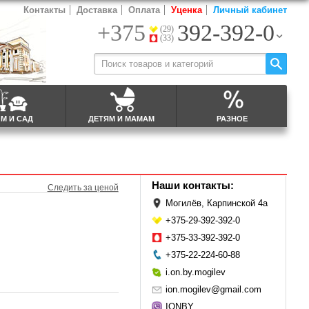
Контакты
Доставка
Оплата
Уценка
Личный кабинет
+375
392-392-0
(29)
(33)
М И САД
ДЕТЯМ И МАМАМ
РАЗНОЕ
Наши контакты:
Следить за ценой
Могилёв, Карпинской 4а
+375-29-392-392-0
+375-33-392-392-0
+375-22-224-60-88
i.on.by.mogilev
ion.mogilev@gmail.com
IONBY