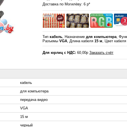
Доставка по Могилёву: 6 р*
Тип
кабель
, Назначение
для компьютера
, Фун
Разъемы
VGA
, Длина кабеля
15 м
, Цвет кабел
Для юрлиц с НДС:
60,00р
Заказать счёт
кабель
для компьютера
передача видео
VGA
15 м
черный