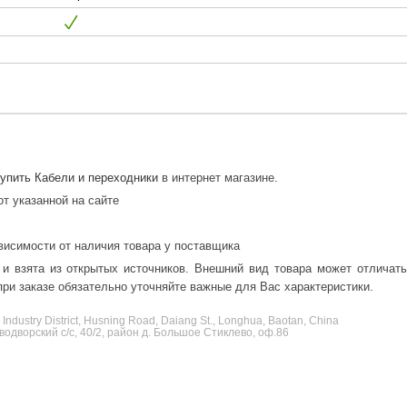
упить Кабели и переходники
в интернет магазине.
от указанной на сайте
висимости от наличия товара у поставщика
 и взята из открытых источников. Внешний вид товара может отличат
ри заказе обязательно уточняйте важные для Вас характеристики.
ng Industry District, Husning Road, Daiang St., Longhua, Baotan, China
одворский с/с, 40/2, район д. Большое Стиклево, оф.86