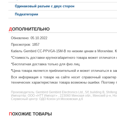
Одинаковый разъем с двух сторон
Подкатегории
ДОПОЛНИТЕЛЬНО
Обновлено: 05.10.2022
Просмотров: 1857
Кабель Gembird CC-PPVGA-15M-B по низким ценам в Могилёве.
К
*Стоимость доставки крупногабаритного товара может отличатся 
*Бесплатная доставка только для физ лиц.
*
Цена товара является приблизительной и может отличаться в за
Вся информация о товаре на сайте носит справочный характер
технических характеристиках товара возможны ошибки. Поэтому п
Производитель:
Gembird
Gembird Electronics Ltd., 5/f, building B, Shife
Импортёр: ООО «НТТ Импорт» , 223060 Минская обл., Минский р-н, Нов
Сервисный центр: ОДО Ксеон ул.Московская д.6
ПОХОЖИЕ ТОВАРЫ