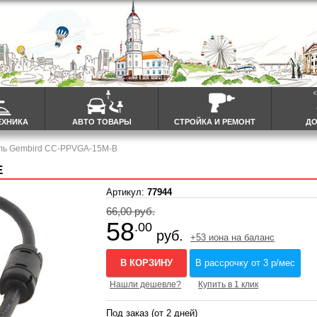
ЕХНИКА
АВТО ТОВАРЫ
СТРОЙКА И РЕМОНТ
ДО
ль Gembird CC-PPVGA-15M-B
Е
Артикул:
77944
66,00 руб.
58
.00
руб.
+53 иона на баланс
В КОРЗИНУ
В рассрочку от 3 р/мес
Нашли дешевле?
Купить в 1 клик
Под заказ (от 2 дней)