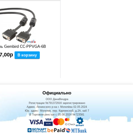
ль Gembird CC-PPVGA-6B
7,00р
В корзину
Официально
ООО ДанаВендра
Регистрации №791372916 зарегистрировано
Админ. Ленинского р-на г. Могилёва 02.05.2024
Юр. адрес: Могилев, пер. Карпинской, д.2А, каб 7
В Торговом реестре с 05.08.2024 №723581