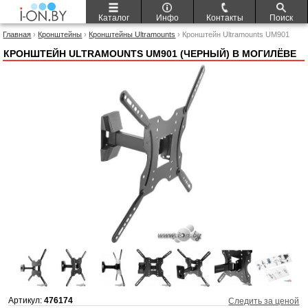
Каталог
Инфо
Контакты
Поиск
Главная
›
Кронштейны
›
Кронштейны Ultramounts
› Кронштейн Ultramounts UM901
(черный)
КРОНШТЕЙН ULTRAMOUNTS UM901 (ЧЕРНЫЙ) В МОГИЛЁВЕ
Артикул:
476174
Следить за ценой