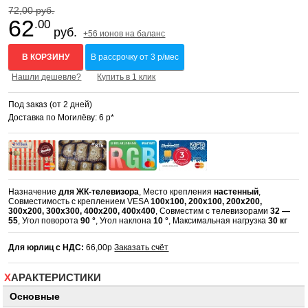
72,00 руб.
62
.00
руб.
+56 ионов на баланс
В КОРЗИНУ
В рассрочку от 3 р/мес
Нашли дешевле?
Купить в 1 клик
Под заказ (от 2 дней)
Доставка по Могилёву: 6 р*
Назначение
для ЖК-телевизора
, Место крепления
настенный
,
Совместимость с креплением VESA
100x100, 200x100, 200x200,
300x200, 300x300, 400x200, 400x400
, Совместим с телевизорами
32 —
55
, Угол поворота
90 °
, Угол наклона
10 °
, Максимальная нагрузка
30 кг
Для юрлиц с НДС:
66,00р
Заказать счёт
ХАРАКТЕРИСТИКИ
Основные