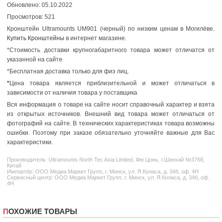
Обновлено: 05.10.2022
Просмотров: 521
Кронштейн Ultramounts UM901 (черный) по низким ценам в Могилёве.
Купить Кронштейны
в интернет магазине.
*Стоимость доставки крупногабаритного товара может отличатся от
указанной на сайте
*Бесплатная доставка только для физ лиц.
*
Цена товара является приблизительной и может отличаться в
зависимости от наличия товара у поставщика
Вся информация о товаре на сайте носит справочный характер и взята
из открытых источников. Внешний вид товара может отличаться от
фотографий на сайте. В технических характеристиках товара возможны
ошибки. Поэтому при заказе обязательно уточняйте важные для Вас
характеристики.
Производитель:
Ultramounts
North Tec Asia Limited, Фю Цонь, г.Шанхай №3768,
Китай
Импортёр: ООО Медиа Маркет Групп, г. Минск, ул. Я.Коласа, д. 34б, оф. 4Н
Сервисный центр: ООО Медиа Маркет Групп, г. Минск, ул. Я.Коласа, д. 34б, оф.
4Н
ПОХОЖИЕ ТОВАРЫ