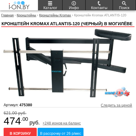
Каталог
Инфо
Контакты
Поиск
Главная
›
Кронштейны
›
Кронштейны Kromax
› Кронштейн Kromax ATLANTIS-120
(черный)
КРОНШТЕЙН KROMAX ATLANTIS-120 (ЧЕРНЫЙ) В МОГИЛЁВЕ
Артикул:
475380
Следить за ценой
621,00 руб.
474
.00
руб.
+248 ионов на баланс
В КОРЗИНУ
В рассрочку от 26 р/мес