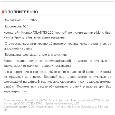
ДОПОЛНИТЕЛЬНО
Обновлено: 05.10.2022
Просмотров: 514
Кронштейн Kromax ATLANTIS-120 (черный) по низким ценам в Могилёве.
Купить Кронштейны
в интернет магазине.
*Стоимость доставки крупногабаритного товара может отличатся от
указанной на сайте
*Бесплатная доставка только для физ лиц.
*
Цена товара является приблизительной и может отличаться в
зависимости от наличия товара у поставщика
Вся информация о товаре на сайте носит справочный характер и взята
из открытых источников. Внешний вид товара может отличаться от
фотографий на сайте. В технических характеристиках товара возможны
ошибки. Поэтому при заказе обязательно уточняйте важные для Вас
характеристики.
Производитель:
Kromax
North Tec Asia Limited, Фю Цонь, г.Шанхай №3768, Китай
Импортёр: ООО УСПЕХ ПРО, г.Брест, ул.Советская, д.56
Сервисный центр: ООО Медиа Маркет Групп, г. Минск, ул. Я.Коласа, д. 34б, оф.
4Н