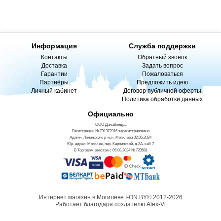
Информация
Служба поддержки
Контакты
Обратный звонок
Доставка
Задать вопрос
Гарантии
Пожаловаться
Партнёры
Предложить идею
Личный кабинет
Договор публичной оферты
Политика обработки данных
Официально
ООО ДанаВендра
Регистрации №791372916 зарегистрировано
Админ. Ленинского р-на г. Могилёва 02.05.2024
Юр. адрес: Могилев, пер. Карпинской, д.2А, каб 7
В Торговом реестре с 05.08.2024 №723581
Интернет магазин в Могилёве I-ON.BY© 2012-2026
Работает благодаря создателю Alex-Vi