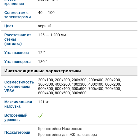
крепления
Совместим с
40 — 100
телевизорами
Цвет
черный
Расстояние от
125 — 1 200 мм
стены
(потолка)
Угол наклона
12 °
Угол поворота
180 °
Инсталляционные характеристики
200x100, 200x200, 200x300, 200x400, 300x200,
Совместимость
300x300, 400x200, 400x300, 400x400, 600x200,
с креплением
600x300, 600x400, 600х600, 700x400, 700x600,
VESA
800x400, 800x500, 800x600
Максимальная
121 кг
нагрузка
Встроенный
уровень
Кронштейны Настенные
Подкатегории
Кронштейны для ЖК-телевизора