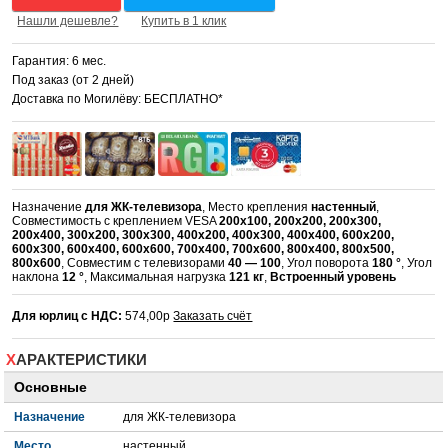
Нашли дешевле?
Купить в 1 клик
Гарантия: 6 мес.
Под заказ (от 2 дней)
Доставка по Могилёву: БЕСПЛАТНО*
Назначение
для ЖК-телевизора
, Место крепления
настенный
,
Совместимость с креплением VESA
200x100, 200x200, 200x300,
200x400, 300x200, 300x300, 400x200, 400x300, 400x400, 600x200,
600x300, 600x400, 600х600, 700x400, 700x600, 800x400, 800x500,
800x600
, Совместим с телевизорами
40 — 100
, Угол поворота
180 °
, Угол
наклона
12 °
, Максимальная нагрузка
121 кг
,
Встроенный уровень
Для юрлиц с НДС:
574,00р
Заказать счёт
ХАРАКТЕРИСТИКИ
Основные
Назначение
для ЖК-телевизора
Место
настенный