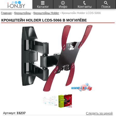
Каталог
Инфо
Контакты
Поиск
Главная
›
Кронштейны
›
Кронштейны Holder
› Кронштейн Holder LCDS-5066
КРОНШТЕЙН HOLDER LCDS-5066 В МОГИЛЁВЕ
Артикул:
33237
Следить за ценой