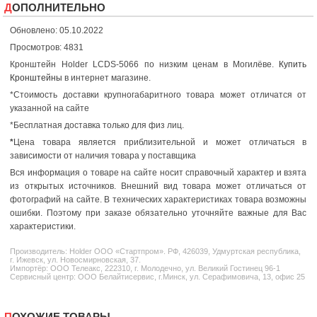
ДОПОЛНИТЕЛЬНО
Обновлено: 05.10.2022
Просмотров: 4831
Кронштейн Holder LCDS-5066 по низким ценам в Могилёве.
Купить
Кронштейны
в интернет магазине.
*Стоимость доставки крупногабаритного товара может отличатся от
указанной на сайте
*Бесплатная доставка только для физ лиц.
*
Цена товара является приблизительной и может отличаться в
зависимости от наличия товара у поставщика
Вся информация о товаре на сайте носит справочный характер и взята
из открытых источников. Внешний вид товара может отличаться от
фотографий на сайте. В технических характеристиках товара возможны
ошибки. Поэтому при заказе обязательно уточняйте важные для Вас
характеристики.
Производитель:
Holder
ООО «Стартпром». РФ, 426039, Удмуртская республика,
г. Ижевск, ул. Новосмирновская, 37.
Импортёр: ООО Телеакс, 222310, г. Молодечно, ул. Великий Гостинец 96-1
Сервисный центр: ООО Белайтисервис, г.Минск, ул. Серафимовича, 13, офис 25
ПОХОЖИЕ ТОВАРЫ