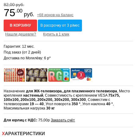
82,00 руб.
75
.00
руб.
+68 ионов на баланс
В КОРЗИНУ
В рассрочку от 3 р/мес
Нашли дешевле?
Купить в 1 клик
Гарантия: 12 мес.
Под заказ (от 2 дней)
Доставка по Могилёву: 6 р*
Назначение
для ЖК-телевизора, для плазменного телевизора
, Место
крепления
настенный
, Совместимость с креплением VESA
75x75,
100x100, 200x100, 200x200, 300x200, 300x300
, Совместим с
телевизорами
19 — 40
, Угол поворота
350 °
, Угол наклона
40 °
,
Максимальная нагрузка
30 кг
Для юрлиц с НДС:
75,00р
Заказать счёт
ХАРАКТЕРИСТИКИ