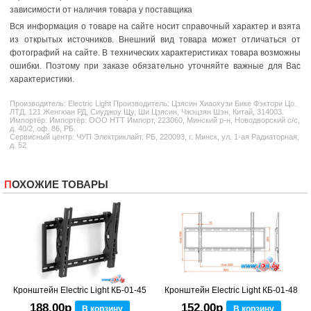
зависимости от наличия товара у поставщика
Вся информация о товаре на сайте носит справочный характер и взята
из открытых источников. Внешний вид товара может отличаться от
фотографий на сайте. В технических характеристиках товара возможны
ошибки. Поэтому при заказе обязательно уточняйте важные для Вас
характеристики.
Производитель:
Electric Light
Производитель: Цзясин Xиаохузи Бике Фэктори Цо.
ЛТД. 121 Женгюан РД, Сиуджоу Щу, Ши Цзясин, Чжэцзян Шэн, Китай, 314003.
Импортёр: Импортёр: ООО НТТ Импорт, 223060, Минский р-н, Новодворский с/с,
д. 40/2, оф. 86, РБ.
Сервисный центр: ЧУП Электриклайт. РБ, 220093, г. Минск, ул. 1-ая Радиаторная,
д. 52
ПОХОЖИЕ ТОВАРЫ
Кронштейн Electric Light КБ-01-45
Кронштейн Electric Light КБ-01-48
188,00р
152,00р
В корзину
В корзину