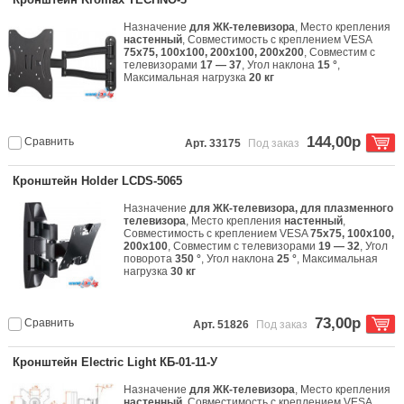
Назначение
для ЖК-телевизора
, Место крепления
настенный
, Совместимость с креплением VESA
75x75, 100x100, 200x100, 200x200
, Совместим с
телевизорами
17 — 37
, Угол наклона
15 °
,
Максимальная нагрузка
20 кг
144,00р
Сравнить
Арт. 33175
Под заказ
Кронштейн Holder LCDS-5065
Назначение
для ЖК-телевизора, для плазменного
телевизора
, Место крепления
настенный
,
Совместимость с креплением VESA
75x75, 100x100,
200x100
, Совместим с телевизорами
19 — 32
, Угол
поворота
350 °
, Угол наклона
25 °
, Максимальная
нагрузка
30 кг
73,00р
Сравнить
Арт. 51826
Под заказ
Кронштейн Electric Light КБ-01-11-У
Назначение
для ЖК-телевизора
, Место крепления
настенный
, Совместимость с креплением VESA