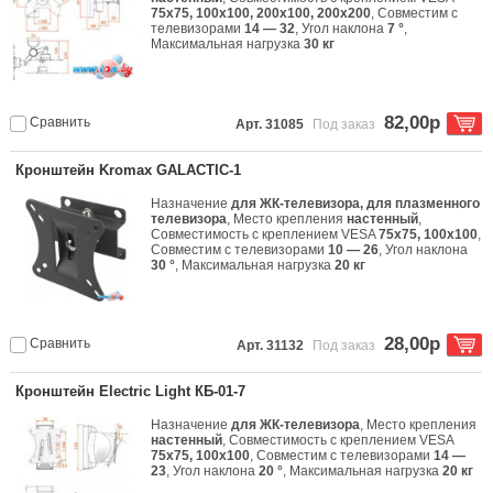
75x75, 100x100, 200x100, 200x200
, Совместим с
телевизорами
14 — 32
, Угол наклона
7 °
,
Максимальная нагрузка
30 кг
82,00р
Сравнить
Арт. 31085
Под заказ
Кронштейн Kromax GALACTIC-1
Назначение
для ЖК-телевизора, для плазменного
телевизора
, Место крепления
настенный
,
Совместимость с креплением VESA
75x75, 100x100
,
Совместим с телевизорами
10 — 26
, Угол наклона
30 °
, Максимальная нагрузка
20 кг
28,00р
Сравнить
Арт. 31132
Под заказ
Кронштейн Electric Light КБ-01-7
Назначение
для ЖК-телевизора
, Место крепления
настенный
, Совместимость с креплением VESA
75x75, 100x100
, Совместим с телевизорами
14 —
23
, Угол наклона
20 °
, Максимальная нагрузка
20 кг