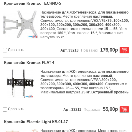
Кронштейн Kromax TECHNO-5
Назначение
для ЖК-телевизора, для плазменного
телевизора
, Место крепления
настенный
,
Совместимость с креплением VESA
75x75, 100x100,
200x100, 200x200, 300x200, 300x300, 400x300,
400x400
, Совместим с телевизорами
15 — 55
, Угол
поворота
180 °
, Угол наклона
15 °
, Максимальная
нагрузка
35 кг
176,00р
Сравнить
Арт. 33213
Под заказ
Кронштейн Kromax FLAT-4
Назначение
для ЖК-телевизора, для плазменного
телевизора
, Место крепления
настенный
,
Совместимость с креплением VESA
200x200,
300x200, 300x300, 400x300, 400x400
, Совместим с
телевизорами
26 — 55
, Угол наклона
15 °
,
Максимальная нагрузка
25 кг
,
Встроенный уровень
55,00р
Сравнить
Арт. 33211
Под заказ
Кронштейн Electric Light КБ-01-17
Назначение
для ЖК-телевизора
, Место крепления