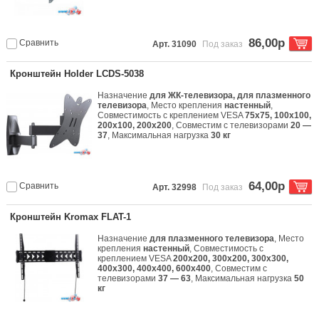
86,00р
Сравнить
Арт. 31090
Под заказ
Кронштейн Holder LCDS-5038
Назначение
для ЖК-телевизора, для плазменного
телевизора
, Место крепления
настенный
,
Совместимость с креплением VESA
75x75, 100x100,
200x100, 200x200
, Совместим с телевизорами
20 —
37
, Максимальная нагрузка
30 кг
64,00р
Сравнить
Арт. 32998
Под заказ
Кронштейн Kromax FLAT-1
Назначение
для плазменного телевизора
, Место
крепления
настенный
, Совместимость с
креплением VESA
200x200, 300x200, 300x300,
400x300, 400x400, 600x400
, Совместим с
телевизорами
37 — 63
, Максимальная нагрузка
50
кг