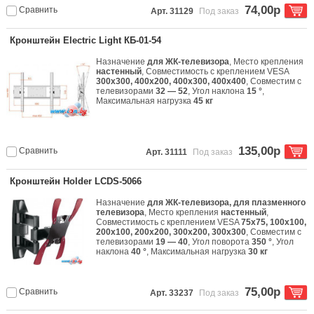
74,00р
Сравнить
Арт. 31129
Под заказ
Кронштейн Electric Light КБ-01-54
Назначение
для ЖК-телевизора
, Место крепления
настенный
, Совместимость с креплением VESA
300x300, 400x200, 400x300, 400x400
, Совместим с
телевизорами
32 — 52
, Угол наклона
15 °
,
Максимальная нагрузка
45 кг
135,00р
Сравнить
Арт. 31111
Под заказ
Кронштейн Holder LCDS-5066
Назначение
для ЖК-телевизора, для плазменного
телевизора
, Место крепления
настенный
,
Совместимость с креплением VESA
75x75, 100x100,
200x100, 200x200, 300x200, 300x300
, Совместим с
телевизорами
19 — 40
, Угол поворота
350 °
, Угол
наклона
40 °
, Максимальная нагрузка
30 кг
75,00р
Сравнить
Арт. 33237
Под заказ