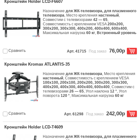
Кронштейн Holder LCD-F6607
Назначение
для ЖК-телевизора, для плазменного
телевизора
, Место крепления
настенный
,
Совместим с телевизорами
42 — 65
,
Совместимость с креплением VESA
200x200,
300x200, 300x300, 400x200, 400x400, 600x400
,
Максимальная нагрузка
60 кг
,
Встроенный уровень
76,00р
Сравнить
Арт. 41715
Под заказ
Кронштейн Kromax ATLANTIS-35
Назначение
для ЖК-телевизора
, Место крепления
настенный
, Совместимость с креплением VESA
100x100, 200x100, 200x200, 300x200, 300x300,
400x200, 400x300, 400x400, 600x400
, Совместим с
телевизорами
26 — 65
, Угол наклона
12 °
, Угол
поворота
120 °
, Максимальная нагрузка
60 кг
242,00р
Сравнить
Арт. 61298
Под заказ
Кронштейн Holder LCD-T4609
Назначение
для ЖК-телевизора, для плазменного