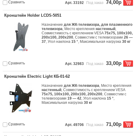
74,00р
Сравнить
Арт. 33192
Под заказ
Кронштейн Holder LCDS-5051
Назначение
для ЖК-телевизора, для плазменного
телевизора
, Место крепления
настенный
,
Совместимость с креплением VESA
75x75, 100x100,
200x100, 200x200
, Совместим с телевизорами
26 —
37
, Угол наклона
15 °
, Максимальная нагрузка
30 кг
33,00р
Сравнить
Арт. 32983
Под заказ
Кронштейн Electric Light КБ-01-62
Назначение
для ЖК-телевизора
, Место крепления
настенный
, Совместимость с креплением VESA
75x75, 100x100, 200x100, 200x200
, Совместим с
телевизорами
19 — 42
, Угол наклона
15 °
,
Максимальная нагрузка
30 кг
71,00р
Сравнить
Арт. 49706
Под заказ