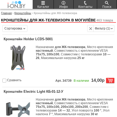
Каталог
Инфо
Контакты
Поиск
Главная
›
Кронштейны
› Кронштейны для ЖК-телевизора
КРОНШТЕЙНЫ ДЛЯ ЖК-ТЕЛЕВИЗОРА В МОГИЛЁВЕ
463 товара
Сортировка
Фильтр (1)
Кронштейн Holder LCDS-5001
Назначение
для ЖК-телевизора
, Место крепления
настенный
, Совместимость с креплением VESA
75x75, 100x100
, Совместим с телевизорами
10 —
26
, Максимальная нагрузка
25 кг
14,00р
Сравнить
Арт. 34739
В наличии
Кронштейн Electric Light КБ-01-12-У
Назначение
для ЖК-телевизора
, Место крепления
настенный
, Совместимость с креплением VESA
75x75, 100x100, 200x100, 200x200
, Совместим с
телевизорами
14 — 32
, Угол поворота
100 °
, Угол
наклона
7 °
, Максимальная нагрузка
30 кг