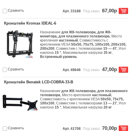
67,00р
Сравнить
Арт. 33188
Под заказ
Кронштейн Kromax IDEAL-6
Назначение
для ЖК-телевизора, для ЖК-
монитора, для плазменного телевизора
, Место
крепления
настенный
, Совместимость с
креплением VESA
50x50, 75x75, 100x100, 200x100,
200x200
, Совместим с телевизорами
15 — 47
, Угол
наклона
15 °
, Максимальная нагрузка
35 кг
,
Встроенный уровень
47,00р
Сравнить
Арт. 49646
Под заказ
Кронштейн Benatek LCD-COBRA-33-B
Назначение
для ЖК-телевизора, для плазменного
телевизора
, Место крепления
настенный
,
Совместимость с креплением VESA
50x50, 75x75,
100x100
, Совместим с телевизорами
13 — 27
, Угол
наклона
15 °
, Максимальная нагрузка
20 кг
70,00р
Сравнить
Арт. 41708
Под заказ