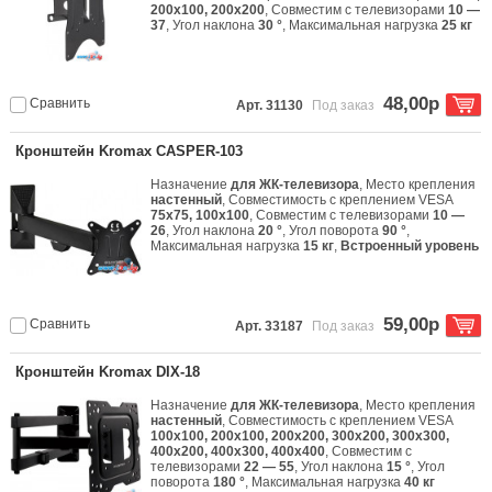
200x100, 200x200
, Совместим с телевизорами
10 —
37
, Угол наклона
30 °
, Максимальная нагрузка
25 кг
48,00р
Сравнить
Арт. 31130
Под заказ
Кронштейн Kromax CASPER-103
Назначение
для ЖК-телевизора
, Место крепления
настенный
, Совместимость с креплением VESA
75x75, 100x100
, Совместим с телевизорами
10 —
26
, Угол наклона
20 °
, Угол поворота
90 °
,
Максимальная нагрузка
15 кг
,
Встроенный уровень
59,00р
Сравнить
Арт. 33187
Под заказ
Кронштейн Kromax DIX-18
Назначение
для ЖК-телевизора
, Место крепления
настенный
, Совместимость с креплением VESA
100x100, 200x100, 200x200, 300x200, 300x300,
400x200, 400x300, 400x400
, Совместим с
телевизорами
22 — 55
, Угол наклона
15 °
, Угол
поворота
180 °
, Максимальная нагрузка
40 кг