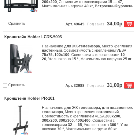
200x200
, Совместим с телевизорами
15 — 47
,
Максимальная нагрузка
40 кг
,
Встроенный уровень
34,00р
Сравнить
Арт. 49645
Под заказ
Кронштейн Holder LCDS-5003
Назначение
для ЖК-телевизора
, Место крепления
настенный
, Совместимость с креплением VESA
75x75, 100x100
, Совместим с телевизорами
10 —
26
, Угол наклона
15 °
, Максимальная нагрузка
25 кг
31,00р
Сравнить
Арт. 32988
Под заказ
Кронштейн Holder PR-101
Назначение
для ЖК-телевизора, для плазменного
телевизора
, Место крепления
потолочный
,
Совместимость с креплением VESA
200x200,
300x200, 300x300, 400x400
, Совместим с
телевизорами
32 — 65
, Угол поворота
360 °
, Угол
наклона
30 °
, Максимальная нагрузка
60 кг