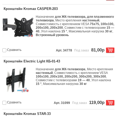
Кронштейн Kromax CASPER-203
Назначение
для ЖК-телевизора, для плазменного
телевизора
, Место крепления
настенный
,
Совместимость с креплением VESA
75x75, 100x100,
200x100, 200x200
, Совместим с телевизорами
15 —
40
, Угол наклона
15 °
, Максимальная нагрузка
30 кг
,
Встроенный уровень
81,00р
Сравнить
Арт. 34778
Под заказ
Кронштейн Electric Light КБ-01-43
Назначение
для ЖК-телевизора
, Место крепления
настенный
, Совместимость с креплением VESA
100x100, 200x100, 200x200, 300x200, 300x300
,
Совместим с телевизорами
19 — 40
, Угол наклона
15 °
, Максимальная нагрузка
30 кг
119,00р
Сравнить
Арт. 31099
Под заказ
Кронштейн Kromax STAR-33