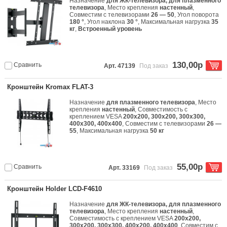
Назначение
для ЖК-телевизора, для плазменного
телевизора
, Место крепления
настенный
,
Совместим с телевизорами
26 — 50
, Угол поворота
180 °
, Угол наклона
30 °
, Максимальная нагрузка
35
кг
,
Встроенный уровень
130,00р
Сравнить
Арт. 47139
Под заказ
Кронштейн Kromax FLAT-3
Назначение
для плазменного телевизора
, Место
крепления
настенный
, Совместимость с
креплением VESA
200x200, 300x200, 300x300,
400x300, 400x400
, Совместим с телевизорами
26 —
55
, Максимальная нагрузка
50 кг
55,00р
Сравнить
Арт. 33169
Под заказ
Кронштейн Holder LCD-F4610
Назначение
для ЖК-телевизора, для плазменного
телевизора
, Место крепления
настенный
,
Совместимость с креплением VESA
200x200,
300x200, 300x300, 400x200, 400x400
, Совместим с