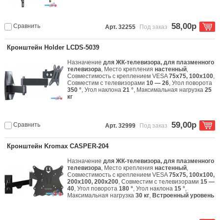
58,00р
Сравнить
Арт. 32255
Под заказ
Кронштейн Holder LCDS-5039
Назначение
для ЖК-телевизора, для плазменного
телевизора
, Место крепления
настенный
,
Совместимость с креплением VESA
75x75, 100x100
,
Совместим с телевизорами
10 — 26
, Угол поворота
350 °
, Угол наклона
21 °
, Максимальная нагрузка
25
кг
59,00р
Сравнить
Арт. 32999
Под заказ
Кронштейн Kromax CASPER-204
Назначение
для ЖК-телевизора, для плазменного
телевизора
, Место крепления
настенный
,
Совместимость с креплением VESA
75x75, 100x100,
200x100, 200x200
, Совместим с телевизорами
15 —
40
, Угол поворота
180 °
, Угол наклона
15 °
,
Максимальная нагрузка
30 кг
,
Встроенный уровень