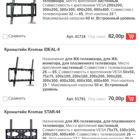
телевизора
, Место крепления
настенный
,
Совместимость с креплением VESA
200x200,
300x200, 300x300, 400x200, 400x400
, Совместим с
телевизорами
32 — 65
, Угол наклона
15 °
,
Максимальная нагрузка
60 кг
,
Встроенный уровень
82,00р
Сравнить
Арт. 41718
Под заказ
Кронштейн Kromax IDEAL-4
Назначение
для ЖК-телевизора, для ЖК-
монитора, для плазменного телевизора
, Место
крепления
настенный
, Совместим с телевизорами
26 — 65
, Совместимость с креплением VESA
50x50,
75x75, 100x100, 200x100, 200x200, 300x200,
300x300, 400x200, 400x300, 400x400
, Угол наклона
15 °
, Максимальная нагрузка
50 кг
,
Встроенный
уровень
70,00р
Сравнить
Арт. 51791
Под заказ
Кронштейн Kromax STAR-44
Назначение
для ЖК-телевизора, для плазменного
телевизора
, Место крепления
настенный
,
Совместимость с креплением VESA
75x75, 100x100,
200x100, 400x400
, Совместим с телевизорами
26 —
55
, Угол наклона
12 °
, Максимальная нагрузка
40 кг
,