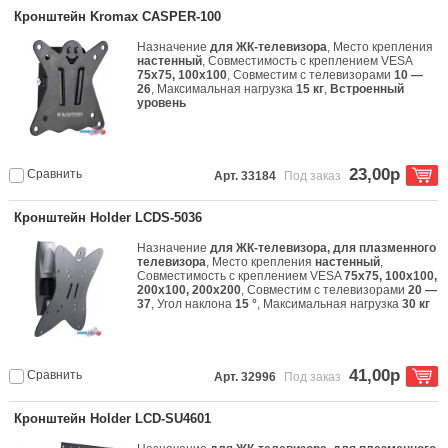
Кронштейн Kromax CASPER-100
Назначение
для ЖК-телевизора
, Место крепления
настенный
, Совместимость с креплением VESA
75x75, 100x100
, Совместим с телевизорами
10 —
26
, Максимальная нагрузка
15 кг
,
Встроенный
уровень
23,00р
Сравнить
Арт. 33184
Под заказ
Кронштейн Holder LCDS-5036
Назначение
для ЖК-телевизора, для плазменного
телевизора
, Место крепления
настенный
,
Совместимость с креплением VESA
75x75, 100x100,
200x100, 200x200
, Совместим с телевизорами
20 —
37
, Угол наклона
15 °
, Максимальная нагрузка
30 кг
41,00р
Сравнить
Арт. 32996
Под заказ
Кронштейн Holder LCD-SU4601