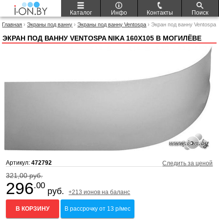
Каталог
Инфо
Контакты
Поиск
Главная
›
Экраны под ванну
›
Экраны под ванну Ventospa
› Экран под ванну Ventospa
Nika 160x105
ЭКРАН ПОД ВАННУ VENTOSPA NIKA 160X105 В МОГИЛЁВЕ
Артикул:
472792
Следить за ценой
321,00 руб.
296
.00
руб.
+213 ионов на баланс
В КОРЗИНУ
В рассрочку от 13 р/мес