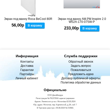
Экран под ванну Roca BeCool 80R
Экран под ванну AM.PM Inspire 2.0
W52A-170-075W-P
56,00р
В корзину
233,00р
В корзину
Информация
Служба поддержки
Контакты
Обратный звонок
Доставка
Задать вопрос
Гарантии
Пожаловаться
Партнёры
Предложить идею
Личный кабинет
Договор публичной оферты
Политика обработки данных
Официально
ООО ДанаВендра
Регистрации №791372916 зарегистрировано
Админ. Ленинского р-на г. Могилёва 02.05.2024
Юр. адрес: Могилев, пер. Карпинской, д.2А, каб 7
В Торговом реестре с 05.08.2024 №723581