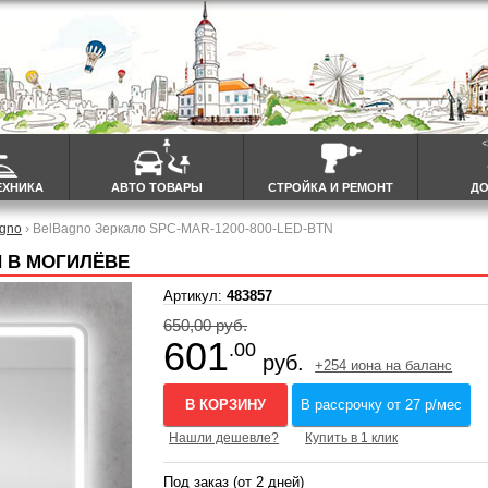
ЕХНИКА
АВТО ТОВАРЫ
СТРОЙКА И РЕМОНТ
ДО
agno
› BelBagno Зеркало SPC-MAR-1200-800-LED-BTN
N В МОГИЛЁВЕ
Артикул:
483857
650,00 руб.
601
.00
руб.
+254 иона на баланс
В КОРЗИНУ
В рассрочку от 27 р/мес
Нашли дешевле?
Купить в 1 клик
Под заказ (от 2 дней)