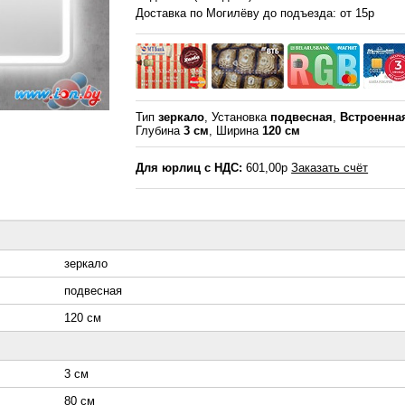
Доставка по Могилёву до подъезда: от 15р
Тип
зеркало
, Установка
подвесная
,
Встроенна
Глубина
3 см
, Ширина
120 см
Для юрлиц с НДС:
601,00р
Заказать счёт
зеркало
подвесная
120 см
3 см
80 см