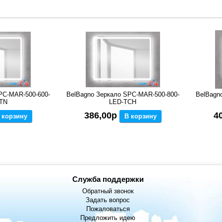
PC-MAR-500-600-
BelBagno Зеркало SPC-MAR-500-800-
BelBagn
TN
LED-TCH
386,00р
4
 корзину
В корзину
Служба поддержки
Обратный звонок
Задать вопрос
Пожаловаться
Предложить идею