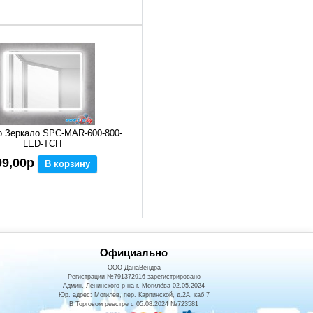
o Зеркало SPC-MAR-600-800-
LED-TCH
09,00р
В корзину
Официально
ООО ДанаВендра
Регистрации №791372916 зарегистрировано
Админ. Ленинского р-на г. Могилёва 02.05.2024
Юр. адрес: Могилев, пер. Карпинской, д.2А, каб 7
В Торговом реестре с 05.08.2024 №723581