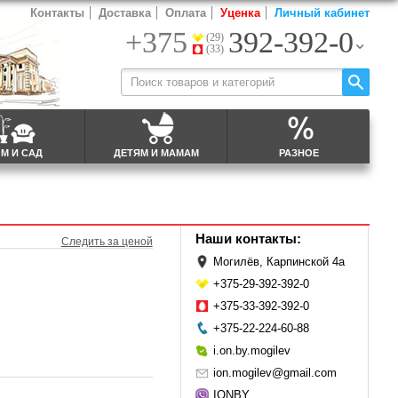
Контакты
Доставка
Оплата
Уценка
Личный кабинет
+375
392-392-0
(29)
(33)
М И САД
ДЕТЯМ И МАМАМ
РАЗНОЕ
Наши контакты:
Следить за ценой
Могилёв, Карпинской 4а
+375-29-392-392-0
+375-33-392-392-0
+375-22-224-60-88
i.on.by.mogilev
ion.mogilev@gmail.com
IONBY