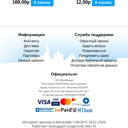
169,00р
12,00р
В корзину
В корзину
Информация
Служба поддержки
Контакты
Обратный звонок
Доставка
Задать вопрос
Гарантии
Пожаловаться
Партнёры
Предложить идею
Личный кабинет
Договор публичной оферты
Политика обработки данных
Официально
ООО ДанаВендра
Регистрации №791372916 зарегистрировано
Админ. Ленинского р-на г. Могилёва 02.05.2024
Юр. адрес: Могилев, пер. Карпинской, д.2А, каб 7
В Торговом реестре с 05.08.2024 №723581
Интернет магазин в Могилёве I-ON.BY© 2012-2026
Работает благодаря создателю Alex-Vi