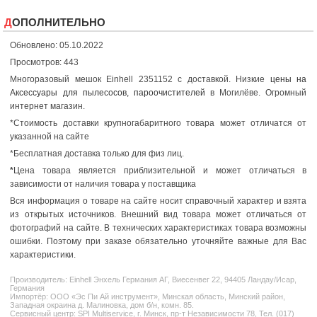
ДОПОЛНИТЕЛЬНО
Обновлено: 05.10.2022
Просмотров: 443
Многоразовый мешок Einhell 2351152 с доставкой. Низкие
цены на
Аксессуары для пылесосов, пароочистителей
в Могилёве. Огромный
интернет магазин.
*Стоимость доставки крупногабаритного товара может отличатся от
указанной на сайте
*Бесплатная доставка только для физ лиц.
*
Цена товара является приблизительной и может отличаться в
зависимости от наличия товара у поставщика
Вся информация о товаре на сайте носит справочный характер и взята
из открытых источников. Внешний вид товара может отличаться от
фотографий на сайте. В технических характеристиках товара возможны
ошибки. Поэтому при заказе обязательно уточняйте важные для Вас
характеристики.
Производитель:
Einhell
Энхель Германия АГ, Виесенвег 22, 94405 Ландау/Исар,
Германия
Импортёр: ООО «Эс Пи Ай инструмент», Минская область, Минский район,
Западная окраина д. Малиновка, дом б/н, комн. 85.
Сервисный центр: SPI Multiservice, г. Минск, пр-т Независимости 78, Тел. (017)