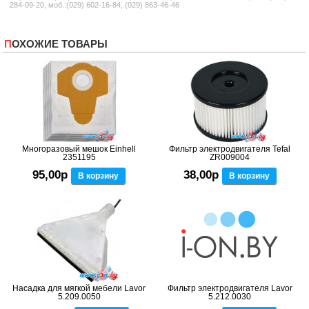
284-09-20, моб.:(029) 602-16-84, (029) 863-46-46
ПОХОЖИЕ ТОВАРЫ
Многоразовый мешок Einhell
Фильтр электродвигателя Tefal
2351195
ZR009004
95,00р
38,00р
В корзину
В корзину
Насадка для мягкой мебели Lavor
Фильтр электродвигателя Lavor
5.209.0050
5.212.0030